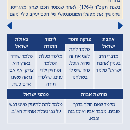
בשנת תקכ"ד (1764), לאחר שנפטר חכם יצחק מאגריסו,
שהמשיך את מפעלו המונומנטאלי של חכם יעקב כולי 'מעם
לועז', חיבר את כרך ספר דברים של 'מעם לועז'. בכתיבת
הפירוש לספר דברים נעזר בספריותיהם של חכם יצחק פרץ
וחכם ישראל יעקב אלגאזי, אביו של חכם יום טוב אלגאזי.
הקודם
הבא
אהבת
צדקה וחסד
לימוד
גאולת
מאחר שחכם ישראל יעקב אלגאזי גר בירושלים, נראה שחכם
ישראל
התורה
ישראל
יצחק ארגואיטי כתב את חיבורו בירושלים.
מלמד לתת
בשנת תק"ל (1770) השלים את מלאכת הכתיבה על החלק
מדברי הרב
לעני את זה
מלמד מעלת
מלמד שהדר
הראשון של ספר דברים (מפרשת 'דברים' עד פרשת 'עקב'),
בעניין 'אהבת
שהוא אוכל,
המלמד
בארץ הוא
ובשנת תקל"ג (1773) הביא את הספר לדפוס בקושטא.
ישראל' מלמד
מזה שיש לו
ומחזיק ילדי
צדיק, אף אם
בשנת תקל"ז (1777) החל להדפיס את החלק השני של 'מעם
בשולחנו.
ענים, שילמדו
נראה שאינו
לועז' לספר דברים, אך מאחר ולא מצא די כסף להדפיסו, לא
תורה.
אדם כשר.
הודפסו עותקים מחלק זה, וחלק זה אבד לנו עם השנים. כיום
מורשת אבות
מנהגי ישראל
מצוי רק השער וכמה עמודים הראשונים מעותק של ספר זה.
מלמד שאם הולך בדרך
מלמד לתת לתינוק מעט דבש
את החלק השני של 'מעם לועז' לספר דברים המצוי בידנו כיום
טובים, מכבד אביו ואימו בזה
על גבי טבלת אותיות הא"ב.
(מפרשת 'ראה' עד פרשת 'וזאת הברכה') כתב חכם שמואל
ובבא.
ירושלמי, שתרגם את סדרת ספרי 'מעם לועז' מלאדינו
לעברית.