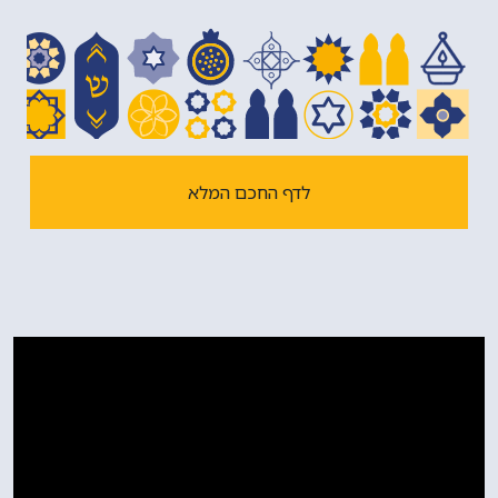
יום פטירתו של חכם יצחק ארגואיטי אינו ידוע לנו, אנו
מציינים אותו ביום כ"ה באב. תהא נשמתו צרורה בצרור
החיים.
לדף החכם המלא