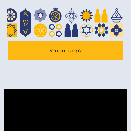
יום פטירתו של חכם יצחק ארגואיטי אינו ידוע לנו, אנו
מציינים אותו ביום כ"ה באב. תהא נשמתו צרורה בצרור
החיים.
לדף החכם המלא