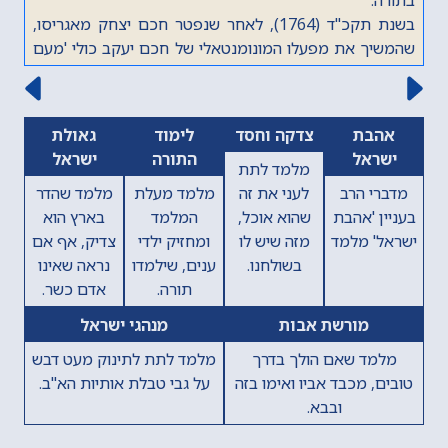
בשנת תקכ"ד (1764), לאחר שנפטר חכם יצחק מאגריסו,
שהמשיך את מפעלו המונומנטאלי של חכם יעקב כולי 'מעם
לועז', חיבר את כרך ספר דברים של 'מעם לועז'. בכתיבת
הפירוש לספר דברים נעזר בספריותיהם של חכם יצחק פרץ
וחכם ישראל יעקב אלגאזי, אביו של חכם יום טוב אלגאזי.
הקודם
הבא
אהבת
צדקה וחסד
לימוד
גאולת
מאחר שחכם ישראל יעקב אלגאזי גר בירושלים, נראה שחכם
ישראל
התורה
ישראל
יצחק ארגואיטי כתב את חיבורו בירושלים.
מלמד לתת
בשנת תק"ל (1770) השלים את מלאכת הכתיבה על החלק
מדברי הרב
לעני את זה
מלמד מעלת
מלמד שהדר
הראשון של ספר דברים (מפרשת 'דברים' עד פרשת 'עקב'),
בעניין 'אהבת
שהוא אוכל,
המלמד
בארץ הוא
ובשנת תקל"ג (1773) הביא את הספר לדפוס בקושטא.
ישראל' מלמד
מזה שיש לו
ומחזיק ילדי
צדיק, אף אם
בשנת תקל"ז (1777) החל להדפיס את החלק השני של 'מעם
בשולחנו.
ענים, שילמדו
נראה שאינו
לועז' לספר דברים, אך מאחר ולא מצא די כסף להדפיסו, לא
תורה.
אדם כשר.
הודפסו עותקים מחלק זה, וחלק זה אבד לנו עם השנים. כיום
מורשת אבות
מנהגי ישראל
מצוי רק השער וכמה עמודים הראשונים מעותק של ספר זה.
מלמד שאם הולך בדרך
מלמד לתת לתינוק מעט דבש
את החלק השני של 'מעם לועז' לספר דברים המצוי בידנו כיום
טובים, מכבד אביו ואימו בזה
על גבי טבלת אותיות הא"ב.
(מפרשת 'ראה' עד פרשת 'וזאת הברכה') כתב חכם שמואל
ובבא.
ירושלמי, שתרגם את סדרת ספרי 'מעם לועז' מלאדינו
לעברית.