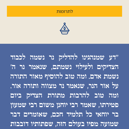
לתרומות
״דע שמנהגינו להדליק נר נשמה לכבוד
הצדיקים ולעילוי נשמתם, שנאמר נר ה׳
נשמת אדם. ומה טוב להוסיף מאור התורה
על אור הנר, שנאמר נר מצווה ותורה אור.
ומה טוב להרבות מתורת הצדיק ביום
פטירתו, שאמר רבי יוחנן משום רבי שמעון
בר יוחאי כל תלמיד חכם, שאומרים דבר
שמועה מפיו בעולם הזה, שפתותיו דובבות