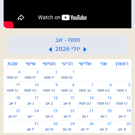
תמוז - אב
יולי 2026
ראשון
שני
שלישי
רביעי
חמישי
שישי
שבת
4
3
2
1
טז תמוז
יז תמוז
יח תמוז
יט תמוז
11
10
9
8
7
6
5
כ תמוז
כא תמוז
כב תמוז
כג תמוז
כד תמוז
כה תמוז
כו תמוז
18
17
16
15
14
13
12
כז תמוז
כח תמוז
כט תמוז
א אב
ב אב
ג אב
ד אב
25
24
23
22
21
20
19
ה אב
ו אב
ז אב
ח אב
ט אב
י אב
יא אב
31
30
29
28
27
26
יב אב
יג אב
יד אב
טו אב
טז אב
יז אב