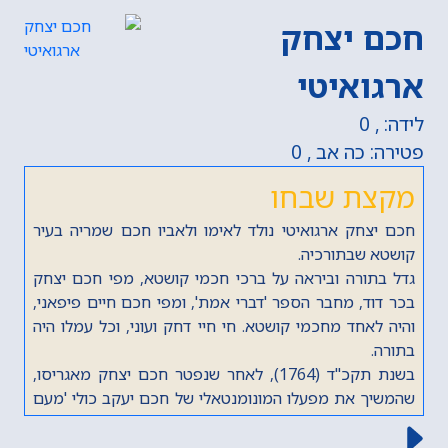
חכם יצחק
ארגואיטי
לידה: , 0
פטירה: כה אב , 0
מקצת שבחו
חכם יצחק ארגואיטי נולד לאימו ולאביו חכם שמריה בעיר
קושטא שבתורכיה.
גדל בתורה וביראה על ברכי חכמי קושטא, מפי חכם יצחק
בכר דוד, מחבר הספר 'דברי אמת', ומפי חכם חיים פיפאני,
והיה לאחד מחכמי קושטא. חי חיי דחק ועוני, וכל עמלו היה
בתורה.
בשנת תקכ"ד (1764), לאחר שנפטר חכם יצחק מאגריסו,
שהמשיך את מפעלו המונומנטאלי של חכם יעקב כולי 'מעם
לועז', חיבר את כרך ספר דברים של 'מעם לועז'. בכתיבת
הפירוש לספר דברים נעזר בספריותיהם של חכם יצחק פרץ