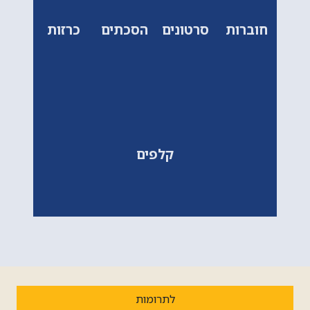
חוברות
סרטונים
הסכתים
כרזות
קלפים
לתרומות