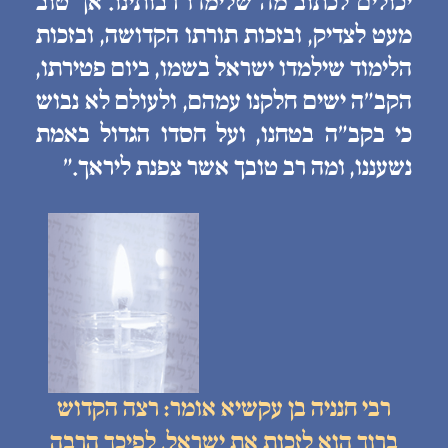
יכולים לכתוב מה שלימדו רבותינו. אך טוב
מעט לצדיק, ובזכות תורתו הקדושה, ובזכות
הלימוד שילמדו ישראל בשמו, ביום פטירתו,
הקב״ה ישים חלקנו עמהם, ולעולם לא נבוש
כי בקב״ה בטחנו, ועל חסדו הגדול באמת
נשעננו, ומה רב טובך אשר צפנת ליראך.״
רבי חנניה בן עקשיא אומר: רצה הקדוש
ברוך הוא לזכות את ישראל, לפיכך הרבה