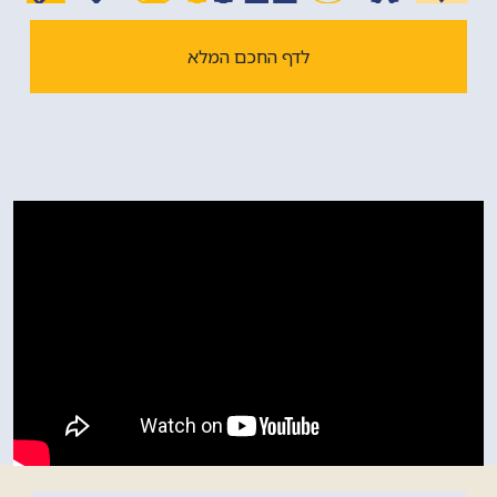
'ציון במשפט תפדה' בשלושה חלקים - חידושים על פרשת
השבוע, פרקי אבות והגדה של פסח; 'שערי ציון' - חידושים על
לדף החכם המלא
הש"ס; 'שיבת ציון' - שו"ת אורח חיים.