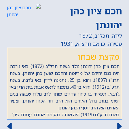
חכם ציון כהן
יהונתן
לידה: תכל"ב, 1872
פטירה: כו אב תרצ"א, 1931
מקצת שבחו
חכם ציון כהן יהונתן נולד בשנת תרל"ב (1872) באי ג'רבה.
היה בנם יחידם של מריומה והחכם שושן כהן יהונתן. בשנת
תרנ"ז (1897), והוא בן 25, נתמנה לדיין באי ג'רבה. בשנת
תרע"ב (1912), והוא בן 40, נתמנה לראש אבות בית הדין באי
ג'רבא, תפקיד בו כיהן עד יום מותו. לרב נולדו שבעה בנים
ושתי בנות. גדול האחים הוא הרב דוד הכהן יהונתן, וצעיר
האחים הוא הרב יוסף הכהן יהונתן.
בשנת תרע"ט (1919) היה שותף בהקמת אגודת 'עטרת ציון' -
אגודה ציונית, שעסקה בחינוך יהודי-ציוני, בחיזוק השפה
העברית, ואיסוף תרומות לחיזוק היישוב וגאולת ארץ ישראל.