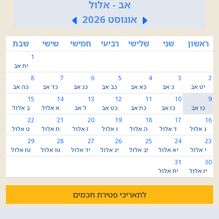
אב - אלול
אוגוסט 2026
ראשון
שני
שלישי
רביעי
חמישי
שישי
שבת
1
יח אב
8
7
6
5
4
3
2
יט אב
כ אב
כא אב
כב אב
כג אב
כד אב
כה אב
15
14
13
12
11
10
9
כו אב
כז אב
כח אב
כט אב
ל אב
א אלול
ב אלול
22
21
20
19
18
17
16
ג אלול
ד אלול
ה אלול
ו אלול
ז אלול
ח אלול
ט אלול
29
28
27
26
25
24
23
י אלול
יא אלול
יב אלול
יג אלול
יד אלול
טו אלול
טז אלול
31
30
יז אלול
יח אלול
לתאריכי פטירת חכמים