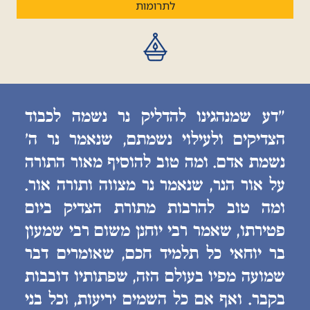
לתרומות
״דע שמנהגינו להדליק נר נשמה לכבוד
הצדיקים ולעילוי נשמתם, שנאמר נר ה׳
נשמת אדם. ומה טוב להוסיף מאור התורה
על אור הנר, שנאמר נר מצווה ותורה אור.
ומה טוב להרבות מתורת הצדיק ביום
פטירתו, שאמר רבי יוחנן משום רבי שמעון
בר יוחאי כל תלמיד חכם, שאומרים דבר
שמועה מפיו בעולם הזה, שפתותיו דובבות
בקבר. ואף אם כל השמים יריעות, וכל בני