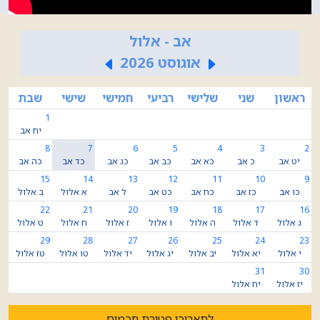
מחדש כמה מכתביו.
אב - אלול
אוגוסט 2026
ראשון
שני
שלישי
רביעי
חמישי
שישי
שבת
1
יח אב
8
7
6
5
4
3
2
יט אב
כ אב
כא אב
כב אב
כג אב
כד אב
כה אב
15
14
13
12
11
10
9
כו אב
כז אב
כח אב
כט אב
ל אב
א אלול
ב אלול
22
21
20
19
18
17
16
ג אלול
ד אלול
ה אלול
ו אלול
ז אלול
ח אלול
ט אלול
29
28
27
26
25
24
23
י אלול
יא אלול
יב אלול
יג אלול
יד אלול
טו אלול
טז אלול
31
30
יז אלול
יח אלול
לתאריכי פטירת חכמים