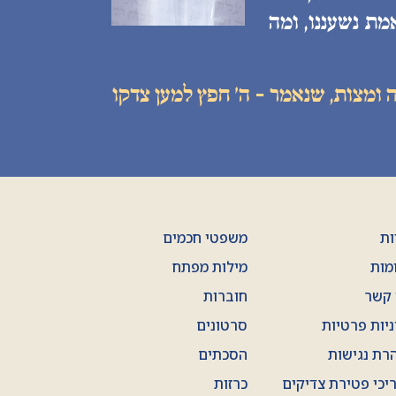
מת נשעננו, ומה
 ומצות, שנאמר - ה׳ חפץ למען צדקו
ות
משפטי חכמים
מות
מילות מפתח
 קשר
חוברות
ניות פרטיות
סרטונים
רת נגישות
הסכתים
יכי פטירת צדיקים
כרזות