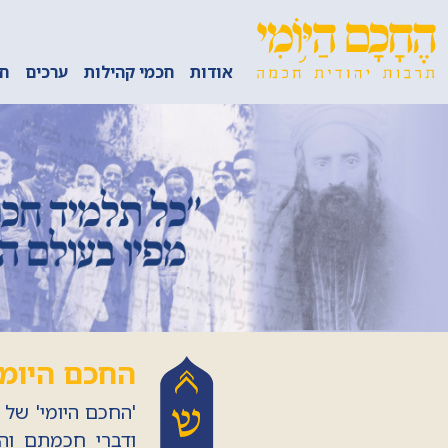
אודות
חכמי קהילות
ערכים
חכ
החכם היומי
'החכם היומי' של 
ודברי חכמתם והג