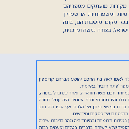
 מקורות מועתקים מספריהם
טיות ומשפחתיות או שעדיין
בכל מקום מושבותיהם, בונה
ראל, בצורה נגישה ועדכנית,
 נולד לאימו ולאביו חכם חזקיה יוסף קובו בשנת
ו, הדיין חכם יצחק קובו (הראשון), שנפטר בשנת
 ברכי אביו, המקובל חכם חזקיה יוסף קובו, ראש ישיבת
המקובלים 'בית אל', שנפטר, בשליחותו למרוקו בשנת תקפ"ב (1822). יצא לטלטל
, ואחר חזר לירושלים. נודע בשערים כתלמיד חכם,
(1815) יצא בשליחות כוללות ירושלים אל ערי טורקיה. באיזמיר