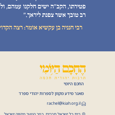
פטירתו, הקב״ה ישים חלקנו עמהם, ולע
רב טובך אשר צפנת ליראך.״
רבי חנניה בן עקשיא אומר: רצה הקדו
החכם היומי
מאגר מידע מקוון לספרות יהודי ספרד
rachel@kiah.org.il
בית כל ישראל חברים, כפר הנוער מקווה ישראל