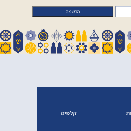
ת
קלפים