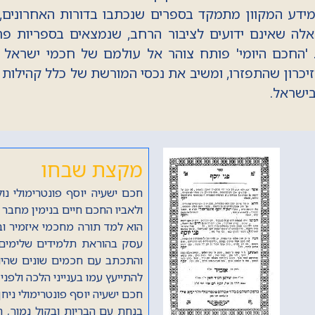
ידע המקוון מתמקד בספרים שנכתבו בדורות האחרונים,
לה שאינם ידועים לציבור הרחב, שנמצאים בספריות פר
 'החכם היומי' פותח צוהר אל עולמם של חכמי ישראל 
כרון שהתפזרו, ומשיב את נכסי המורשת של כלל קהילות יש
בישראל.
מקצת שבחו
הראשון לציון, חכם יצחק קובו
תק"ל (1770) בירושלים.
גדל בתורה וביראה על ברכי סב
תקס"ז (1807), ועל
עצמו בצער הגלות אל ערי פולין
וכבר בעודו צעיר, בשנת תקנ"ג (1793) החל לחתום על תקנות חכמי ירושלים.
בשנת תקע"ה 