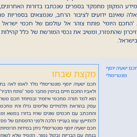
ידע המקוון מתמקד בספרים שנכתבו בדורות האחרונים,
לה שאינם ידועים לציבור הרחב, שנמצאים בספריות פר
 'החכם היומי' פותח צוהר אל עולמם של חכמי ישראל 
כרון שהתפזרו, ומשיב את נכסי המורשת של כלל קהילות יש
בישראל.
מקצת שבחו
הראשון לציון, חכם יצחק קובו 
תק"ל (1770) בירושלים.
גדל בתורה וביראה על ברכי סבו
תקס"ז (1807), ועל 
עצמו בצער הגלות אל ערי פולין,
וכבר בעודו צעיר, בשנת תקנ"ג (1793) החל לחתום על תקנות חכמי ירושלים.
בשנת תקע"ה (