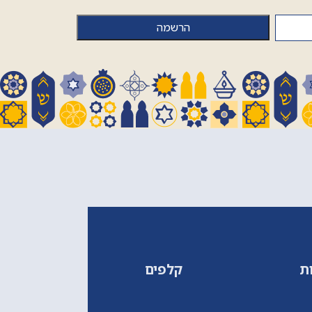
ת
קלפים