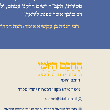
פטירתו, הקב״ה ישים חלקנו עמהם, ולע
רב טובך אשר צפנת ליראך.״
רבי חנניה בן עקשיא אומר: רצה הקדו
החכם היומי
מאגר מידע מקוון לספרות יהודי ספרד
rachel@kiah.org.il
בית כל ישראל חברים, כפר הנוער מקווה ישראל