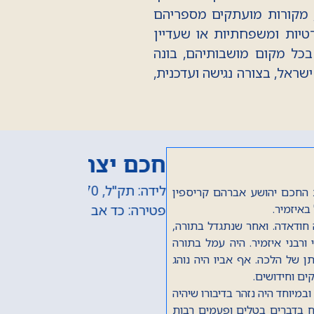
 מקורות מועתקים מספריהם
טיות ומשפחתיות או שעדיין
בכל מקום מושבותיהם, בונה
ראל, בצורה נגישה ועדכנית,
נולד לאימו ולאביו חכם חזקיה יוסף קובו בשנת
, הדיין חכם יצחק קובו (הראשון), שנפטר בשנת
ברכי אביו, המקובל חכם חזקיה יוסף קובו, ראש ישיבת
המקובלים 'בית אל', שנפטר, בשליחותו למרוקו בשנת תקפ"ב (1822). יצא לטלטל
 ואחר חזר לירושלים. נודע בשערים כתלמיד חכם,
1815) יצא בשליחות כוללות ירושלים אל ערי טורקיה. באיזמיר