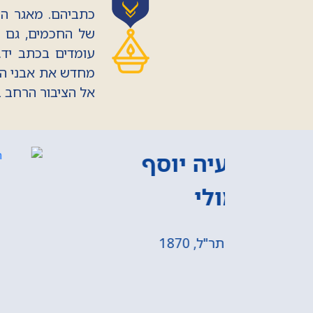
כתביהם. מאגר המ
של החכמים, גם א
עומדים בכתב יד.
מחדש את אבני הזי
אל הציבור הרחב 
חכם יצחק קובו
לידה: תק"ל, 1770
פטירה: כד אב תרי"ד, 1854