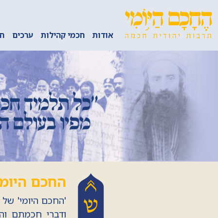
אודות
חכמי קהילות
ערכים
חכ
החכם היומי
'החכם היומי' של 
ודברי חכמתם והג