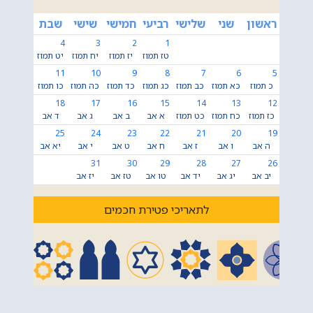
ראשון
שני
שלישי
רביעי
חמישי
שישי
שבת
4
3
2
1
טז תמוז
יז תמוז
יח תמוז
יט תמוז
11
10
9
8
7
6
5
כ תמוז
כא תמוז
כב תמוז
כג תמוז
כד תמוז
כה תמוז
כו תמוז
18
17
16
15
14
13
12
כז תמוז
כח תמוז
כט תמוז
א אב
ב אב
ג אב
ד אב
25
24
23
22
21
20
19
ה אב
ו אב
ז אב
ח אב
ט אב
י אב
יא אב
31
30
29
28
27
26
יב אב
יג אב
יד אב
טו אב
טז אב
יז אב
לתאריכי פטירת חכמים