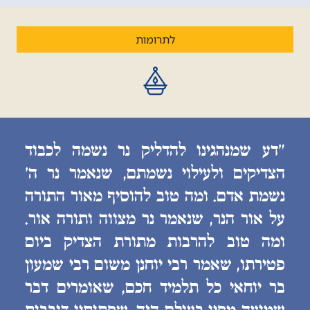
לתרומות
״דע שמנהגינו להדליק נר נשמה לכבוד
הצדיקים ולעילוי נשמתם, שנאמר נר ה׳
נשמת אדם. ומה טוב להוסיף מאור התורה
על אור הנר, שנאמר נר מצווה ותורה אור.
ומה טוב להרבות מתורת הצדיק ביום
פטירתו, שאמר רבי יוחנן משום רבי שמעון
בר יוחאי כל תלמיד חכם, שאומרים דבר