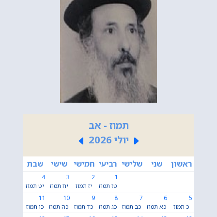
תמוז - אב
יולי 2026
ראשון
שני
שלישי
רביעי
חמישי
שישי
שבת
4
3
2
1
טז תמוז
יז תמוז
יח תמוז
יט תמוז
11
10
9
8
7
6
5
כ תמוז
כא תמוז
כב תמוז
כג תמוז
כד תמוז
כה תמוז
כו תמוז