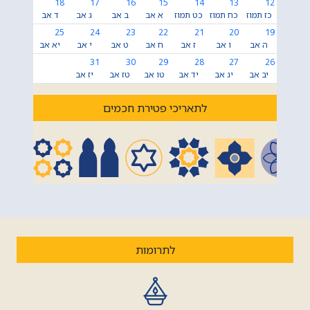
18
17
16
15
14
13
12
כז תמוז
כח תמוז
כט תמוז
א אב
ב אב
ג אב
ד אב
25
24
23
22
21
20
19
ה אב
ו אב
ז אב
ח אב
ט אב
י אב
יא אב
31
30
29
28
27
26
יב אב
יג אב
יד אב
טו אב
טז אב
יז אב
לתאריכי פטירת חכמים
לתרומות