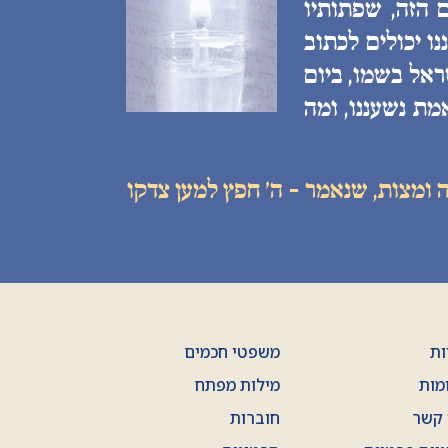
 הזה, שפתותיו
ו יכולים לכתוב
ראל בשמו, ביום
מת נשעננו, ומה
 ומצות, שנאמר - ה׳ חפץ למען צדקו
ות
משפטי חכמים
מות
מילות מפתח
 קשר
חוברות