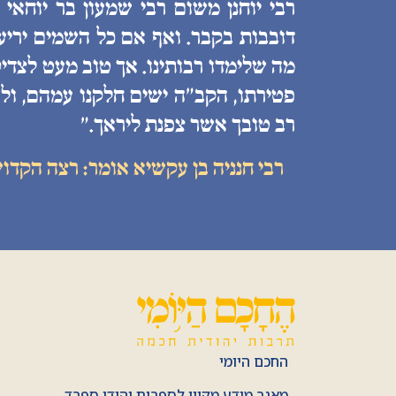
רבי יוחנן משום רבי שמעון בר יוחאי
דובבות בקבר. ואף אם כל השמים יריעות
מה שלימדו רבותינו. אך טוב מעט לצדיק
פטירתו, הקב״ה ישים חלקנו עמהם, ולע
רב טובך אשר צפנת ליראך.״
רבי חנניה בן עקשיא אומר: רצה הקדו
החכם היומי
מאגר מידע מקוון לספרות יהודי ספרד