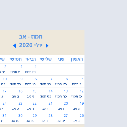
תמוז - אב
יולי 2026
ראשון
שני
שלישי
רביעי
חמישי
שי
3
2
1
טז תמוז
יז תמוז
יח ת
10
9
8
7
6
5
כ תמוז
כא תמוז
כב תמוז
כג תמוז
כד תמוז
כה ת
17
16
15
14
13
12
כז תמוז
כח תמוז
כט תמוז
א אב
ב אב
ג 
24
23
22
21
20
19
ה אב
ו אב
ז אב
ח אב
ט אב
י 
31
30
29
28
27
26
יב אב
יג אב
יד אב
טו אב
טז אב
יז 