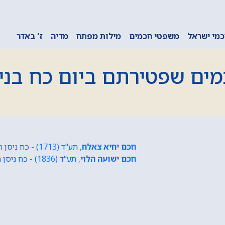
מי ישראל
משפטי חכמים
מילות מפתח
מדיה
ז' באדר
ים שפטירתם ביום כח בני
חכם יחיא צאלח
, תע"ד (1713) - כח ניסן תקס"ה (1805)
חכם ישועה הלוי
, תע"ד (1836) - כח ניסן תקס"ה (1906)