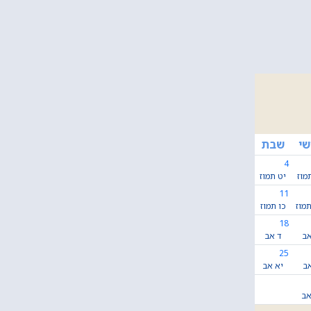
שי
שבת
4
מוז
יט תמוז
11
מוז
כו תמוז
18
אב
ד אב
25
אב
יא אב
אב