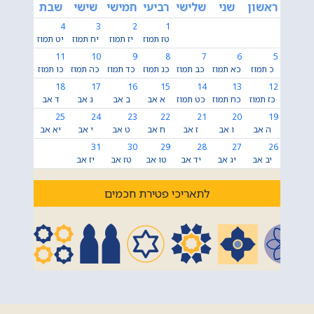
ראשון
שני
שלישי
רביעי
חמישי
שישי
שבת
4
3
2
1
טז תמוז
יז תמוז
יח תמוז
יט תמוז
11
10
9
8
7
6
5
כ תמוז
כא תמוז
כב תמוז
כג תמוז
כד תמוז
כה תמוז
כו תמוז
18
17
16
15
14
13
12
כז תמוז
כח תמוז
כט תמוז
א אב
ב אב
ג אב
ד אב
25
24
23
22
21
20
19
ה אב
ו אב
ז אב
ח אב
ט אב
י אב
יא אב
31
30
29
28
27
26
יב אב
יג אב
יד אב
טו אב
טז אב
יז אב
לתאריכי פטירת חכמים