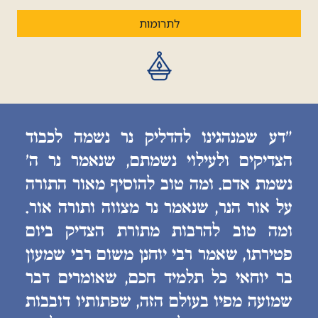
לתרומות
״דע שמנהגינו להדליק נר נשמה לכבוד
הצדיקים ולעילוי נשמתם, שנאמר נר ה׳
נשמת אדם. ומה טוב להוסיף מאור התורה
על אור הנר, שנאמר נר מצווה ותורה אור.
ומה טוב להרבות מתורת הצדיק ביום
פטירתו, שאמר רבי יוחנן משום רבי שמעון
בר יוחאי כל תלמיד חכם, שאומרים דבר
שמועה מפיו בעולם הזה, שפתותיו דובבות