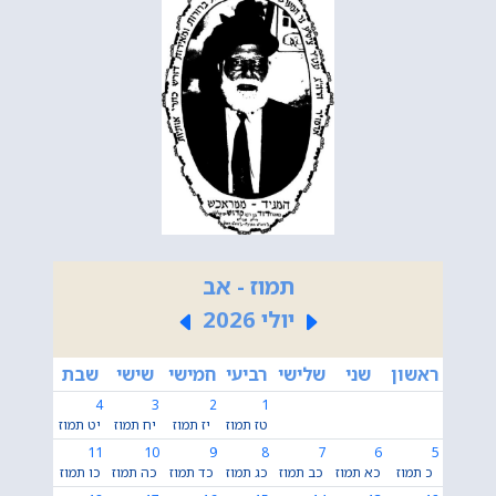
תמוז - אב
יולי 2026
ראשון
שני
שלישי
רביעי
חמישי
שישי
שבת
4
3
2
1
טז תמוז
יז תמוז
יח תמוז
יט תמוז
11
10
9
8
7
6
5
כ תמוז
כא תמוז
כב תמוז
כג תמוז
כד תמוז
כה תמוז
כו תמוז