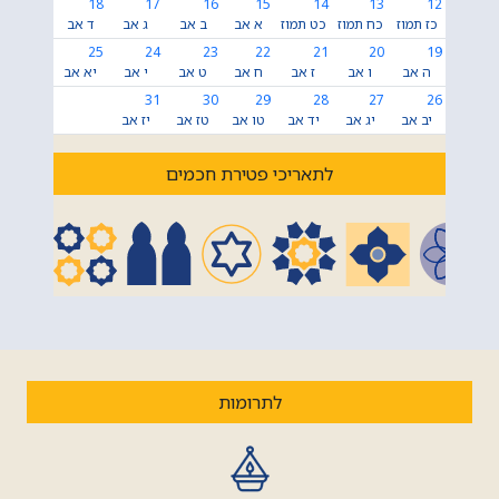
18
17
16
15
14
13
12
כז תמוז
כח תמוז
כט תמוז
א אב
ב אב
ג אב
ד אב
25
24
23
22
21
20
19
ה אב
ו אב
ז אב
ח אב
ט אב
י אב
יא אב
31
30
29
28
27
26
יב אב
יג אב
יד אב
טו אב
טז אב
יז אב
לתאריכי פטירת חכמים
לתרומות