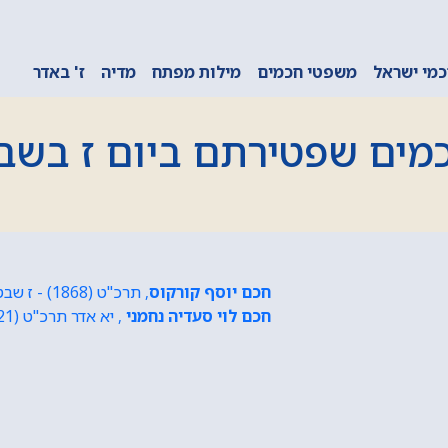
מי ישראל
משפטי חכמים
מילות מפתח
מדיה
ז' באדר
מים שפטירתם ביום ז בשב
חכם יוסף קורקוס
, תרכ"ט (1868) - ז שבט תרפ"ו (1926)
חכם לוי סעדיה נחמני
, יא אדר תרכ"ט (1921) - ז שבט תרפ"ו (1995)