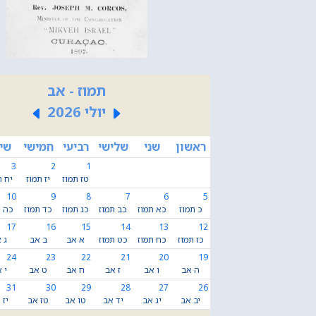
תמוז - אב
יולי 2026
ראשון
שני
שלישי
רביעי
חמישי
שי
3
2
1
טז תמוז
יז תמוז
יח ת
10
9
8
7
6
5
כ תמוז
כא תמוז
כב תמוז
כג תמוז
כד תמוז
כה ת
17
16
15
14
13
12
כז תמוז
כח תמוז
כט תמוז
א אב
ב אב
ג 
24
23
22
21
20
19
ה אב
ו אב
ז אב
ח אב
ט אב
י 
31
30
29
28
27
26
יב אב
יג אב
יד אב
טו אב
טז אב
יז 