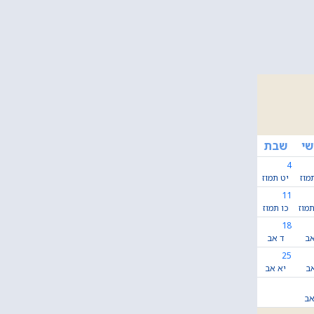
שי
שבת
4
מוז
יט תמוז
11
מוז
כו תמוז
18
אב
ד אב
25
אב
יא אב
אב