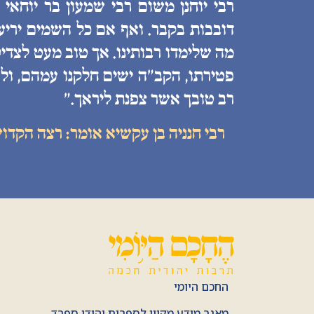
רבי יוחנן משום רבי שמעון בר יוחאי
דובבות בקבר. ואף אם כל השמים יריעות
מה שלימדו רבותינו. אך טוב מעט לצדיק
פטירתו, הקב״ה ישים חלקנו עמהם, ולע
רב טובך אשר צפנת ליראך.״
רבי חנניה בן עקשיא אומר: רצה הקדו
החכם היומי
מאגר מידע מקוון לספרות יהודי ספרד