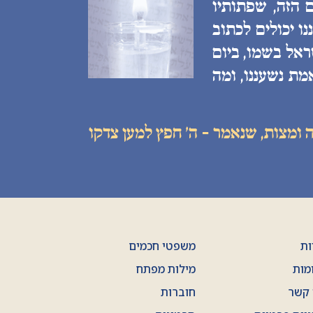
 הזה, שפתותיו
ו יכולים לכתוב
ראל בשמו, ביום
מת נשעננו, ומה
 ומצות, שנאמר - ה׳ חפץ למען צדקו
ות
משפטי חכמים
מות
מילות מפתח
 קשר
חוברות