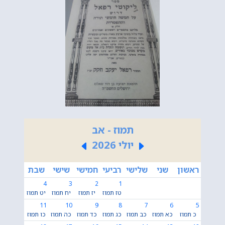
תמוז - אב
יולי 2026
ראשון
שני
שלישי
רביעי
חמישי
שישי
שבת
4
3
2
1
טז תמוז
יז תמוז
יח תמוז
יט תמוז
11
10
9
8
7
6
5
כ תמוז
כא תמוז
כב תמוז
כג תמוז
כד תמוז
כה תמוז
כו תמוז