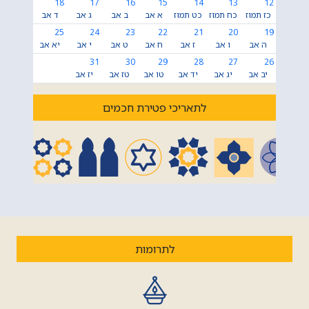
18
17
16
15
14
13
12
כז תמוז
כח תמוז
כט תמוז
א אב
ב אב
ג אב
ד אב
25
24
23
22
21
20
19
ה אב
ו אב
ז אב
ח אב
ט אב
י אב
יא אב
31
30
29
28
27
26
יב אב
יג אב
יד אב
טו אב
טז אב
יז אב
לתאריכי פטירת חכמים
לתרומות