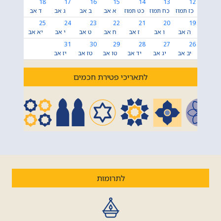
18
17
16
15
14
13
12
כז תמוז
כח תמוז
כט תמוז
א אב
ב אב
ג אב
ד אב
25
24
23
22
21
20
19
ה אב
ו אב
ז אב
ח אב
ט אב
י אב
יא אב
31
30
29
28
27
26
יב אב
יג אב
יד אב
טו אב
טז אב
יז אב
לתאריכי פטירת חכמים
לתרומות