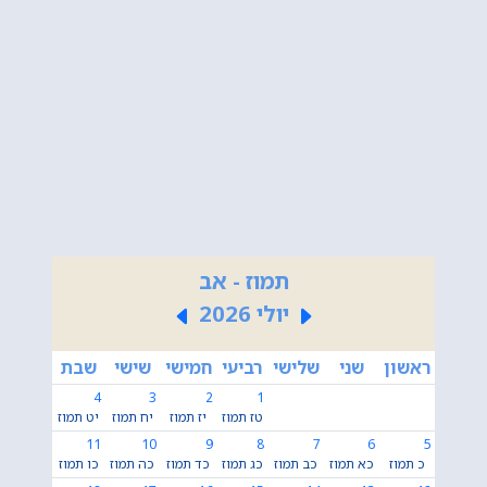
תמוז - אב
יולי 2026
ראשון
שני
שלישי
רביעי
חמישי
שישי
שבת
4
3
2
1
טז תמוז
יז תמוז
יח תמוז
יט תמוז
11
10
9
8
7
6
5
כ תמוז
כא תמוז
כב תמוז
כג תמוז
כד תמוז
כה תמוז
כו תמוז