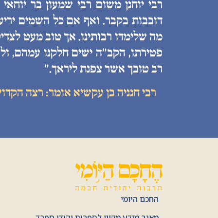
רבי יוחנן משום רבי שמעון בר יוחאי
דובבות בקבר. ואף אם כל השמים יריעות
מה שלימדו רבותינו. אך טוב מעט לצדיק
פטירתו, הקב״ה ישים חלקנו עמהם, ולע
רב טובך אשר צפנת ליראך.״
רבי חנניה בן עקשיא אומר: רצה הקדו
החכם היומי
מאגר מידע מקוון לספרות יהודי ספרד