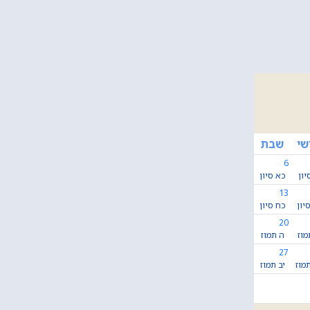
שי
שבת
6
יון
כא סיון
13
יון
כח סיון
20
מוז
ה תמוז
27
מוז
יב תמוז