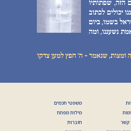
 הזה, שפתותיו
ו יכולים לכתוב
ראל בשמו, ביום
מת נשעננו, ומה
 ומצות, שנאמר - ה׳ חפץ למען צדקו
ות
משפטי חכמים
מות
מילות מפתח
 קשר
חוברות