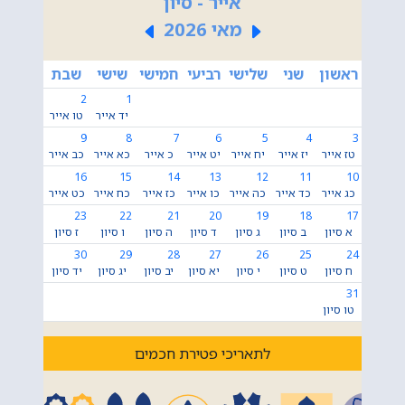
אייר - סיון
מאי 2026
ראשון
שני
שלישי
רביעי
חמישי
שישי
שבת
2
1
יד אייר
טו אייר
9
8
7
6
5
4
3
טז אייר
יז אייר
יח אייר
יט אייר
כ אייר
כא אייר
כב אייר
16
15
14
13
12
11
10
כג אייר
כד אייר
כה אייר
כו אייר
כז אייר
כח אייר
כט אייר
23
22
21
20
19
18
17
א סיון
ב סיון
ג סיון
ד סיון
ה סיון
ו סיון
ז סיון
30
29
28
27
26
25
24
ח סיון
ט סיון
י סיון
יא סיון
יב סיון
יג סיון
יד סיון
31
טו סיון
לתאריכי פטירת חכמים