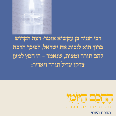
רבי חנניה בן עקשיא אומר: רצה הקדוש
ברוך הוא לזכות את ישראל, לפיכך הרבה
להם תורה ומצות, שנאמר - ה׳ חפץ למען
צדקו יגדיל תורה ויאדיר:
החכם היומי