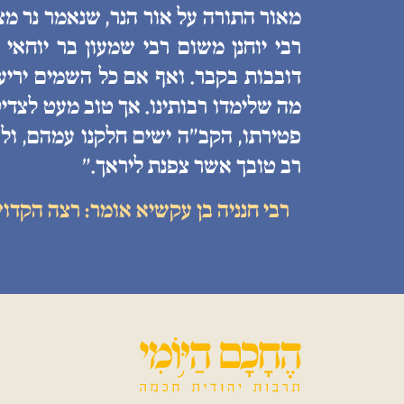
מאור התורה על אור הנר, שנאמר נר מצ
רבי יוחנן משום רבי שמעון בר יוחאי
דובבות בקבר. ואף אם כל השמים יריעות
מה שלימדו רבותינו. אך טוב מעט לצדיק
פטירתו, הקב״ה ישים חלקנו עמהם, ולע
רב טובך אשר צפנת ליראך.״
רבי חנניה בן עקשיא אומר: רצה הקדו