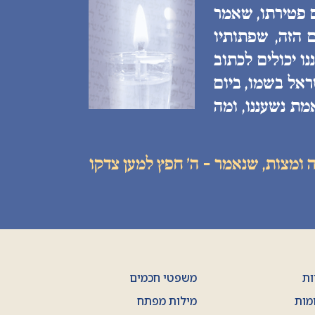
ם פטירתו, שאמר
 הזה, שפתותיו
ו יכולים לכתוב
ראל בשמו, ביום
מת נשעננו, ומה
 ומצות, שנאמר - ה׳ חפץ למען צדקו
ות
משפטי חכמים
מות
מילות מפתח