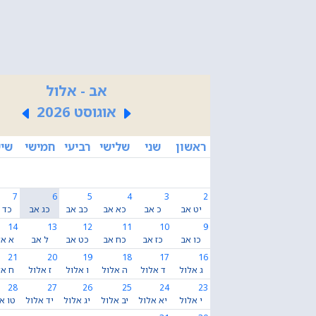
אב - אלול
אוגוסט 2026
ראשון
שני
שלישי
רביעי
חמישי
שיש
7
6
5
4
3
2
יט אב
כ אב
כא אב
כב אב
כג אב
כד 
14
13
12
11
10
9
כו אב
כז אב
כח אב
כט אב
ל אב
א אל
21
20
19
18
17
16
ג אלול
ד אלול
ה אלול
ו אלול
ז אלול
ח אל
28
27
26
25
24
23
י אלול
יא אלול
יב אלול
יג אלול
יד אלול
טו א