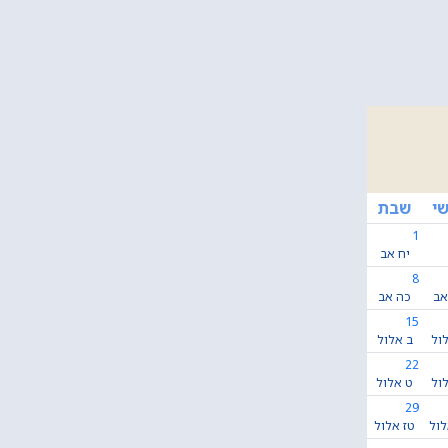
י
שבת
1
יח אב
8
אב
כה אב
15
ול
ב אלול
22
ול
ט אלול
29
לול
טז אלול