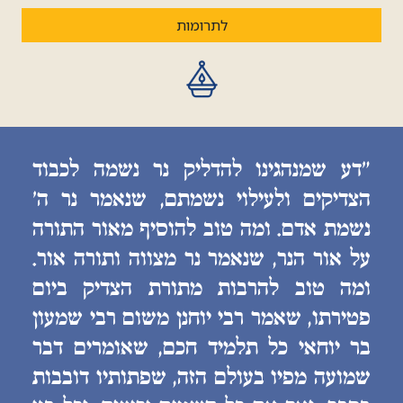
לתרומות
״דע שמנהגינו להדליק נר נשמה לכבוד
הצדיקים ולעילוי נשמתם, שנאמר נר ה׳
נשמת אדם. ומה טוב להוסיף מאור התורה
על אור הנר, שנאמר נר מצווה ותורה אור.
ומה טוב להרבות מתורת הצדיק ביום
פטירתו, שאמר רבי יוחנן משום רבי שמעון
בר יוחאי כל תלמיד חכם, שאומרים דבר
שמועה מפיו בעולם הזה, שפתותיו דובבות