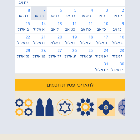
יח אב
8
7
6
5
4
3
2
יט אב
כ אב
כא אב
כב אב
כג אב
כד אב
כה אב
15
14
13
12
11
10
9
כו אב
כז אב
כח אב
כט אב
ל אב
א אלול
ב אלול
22
21
20
19
18
17
16
ג אלול
ד אלול
ה אלול
ו אלול
ז אלול
ח אלול
ט אלול
29
28
27
26
25
24
23
י אלול
יא אלול
יב אלול
יג אלול
יד אלול
טו אלול
טז אלול
31
30
יז אלול
יח אלול
לתאריכי פטירת חכמים