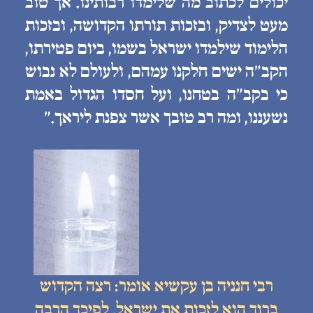
יכולים לכתוב מה שלימדו רבותינו. אך טוב
מעט לצדיק, ובזכות תורתו הקדושה, ובזכות
הלימוד שילמדו ישראל בשמו, ביום פטירתו,
הקב״ה ישים חלקנו עמהם, ולעולם לא נבוש
כי בקב״ה בטחנו, ועל חסדו הגדול באמת
נשעננו, ומה רב טובך אשר צפנת ליראך.״
רבי חנניה בן עקשיא אומר: רצה הקדוש
ברוך הוא לזכות את ישראל, לפיכך הרבה