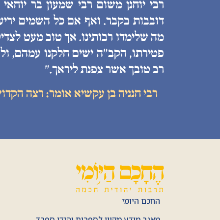
רבי יוחנן משום רבי שמעון בר יוחאי
דובבות בקבר. ואף אם כל השמים יריעות
מה שלימדו רבותינו. אך טוב מעט לצדיק
פטירתו, הקב״ה ישים חלקנו עמהם, ולע
רב טובך אשר צפנת ליראך.״
רבי חנניה בן עקשיא אומר: רצה הקדו
החכם היומי
מאגר מידע מקוון לספרות יהודי ספרד