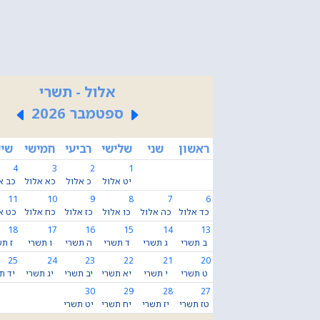
אלול - תשרי
ספטמבר 2026
ראשון
שני
שלישי
רביעי
חמישי
שיש
4
3
2
1
יט אלול
כ אלול
כא אלול
כב א
11
10
9
8
7
6
כד אלול
כה אלול
כו אלול
כז אלול
כח אלול
כט א
18
17
16
15
14
13
ב תשרי
ג תשרי
ד תשרי
ה תשרי
ו תשרי
ז תש
25
24
23
22
21
20
ט תשרי
י תשרי
יא תשרי
יב תשרי
יג תשרי
יד ת
30
29
28
27
טז תשרי
יז תשרי
יח תשרי
יט תשרי