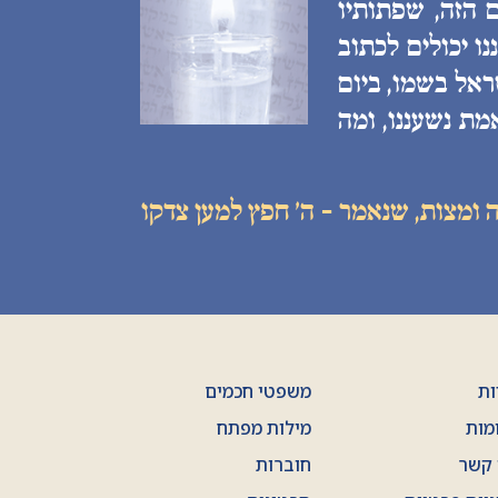
 הזה, שפתותיו
ו יכולים לכתוב
ראל בשמו, ביום
מת נשעננו, ומה
 ומצות, שנאמר - ה׳ חפץ למען צדקו
ות
משפטי חכמים
מות
מילות מפתח
 קשר
חוברות