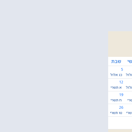
י
שבת
5
לול
כג אלול
12
לול
א תשרי
19
רי
ח תשרי
26
שרי
טו תשרי