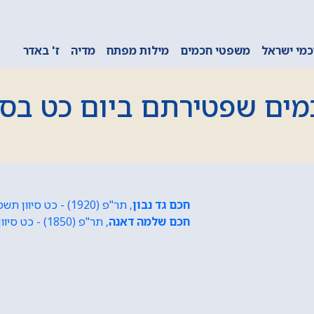
מי ישראל
משפטי חכמים
מילות מפתח
מדיה
ז' באדר
ים שפטירתם ביום כט בסי
חכם גד נבון
, תר"פ (1920) - כט סיוון תשס"ו (2006)
חכם שלמה דאנה
, תר"פ (1850) - כט סיוון תשס"ו (1913)