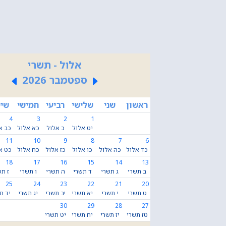
אלול - תשרי
ספטמבר 2026
ראשון
שני
שלישי
רביעי
חמישי
שיש
4
3
2
1
יט אלול
כ אלול
כא אלול
כב א
11
10
9
8
7
6
כד אלול
כה אלול
כו אלול
כז אלול
כח אלול
כט א
18
17
16
15
14
13
ב תשרי
ג תשרי
ד תשרי
ה תשרי
ו תשרי
ז תש
25
24
23
22
21
20
ט תשרי
י תשרי
יא תשרי
יב תשרי
יג תשרי
יד ת
30
29
28
27
טז תשרי
יז תשרי
יח תשרי
יט תשרי