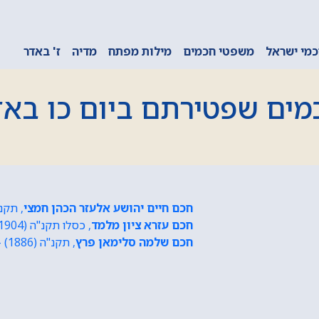
מי ישראל
משפטי חכמים
מילות מפתח
מדיה
ז' באדר
מים שפטירתם ביום כו באד
חכם חיים יהושע אלעזר הכהן חמצי
, תקנ"ה (1795) - כו אד
חכם עזרא ציון מלמד
, כסלו תקנ"ה (1904) - כו אדר תרמ"א (1994)
חכם שלמה סלימאן פרץ
, תקנ"ה (1886) - כו אדר א תרמ"א (1976)