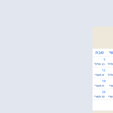
י
שבת
5
לול
כג אלול
12
לול
א תשרי
19
רי
ח תשרי
26
שרי
טו תשרי