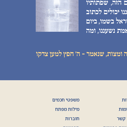
 הזה, שפתותיו
ו יכולים לכתוב
ראל בשמו, ביום
מת נשעננו, ומה
 ומצות, שנאמר - ה׳ חפץ למען צדקו
ות
משפטי חכמים
מות
מילות מפתח
 קשר
חוברות