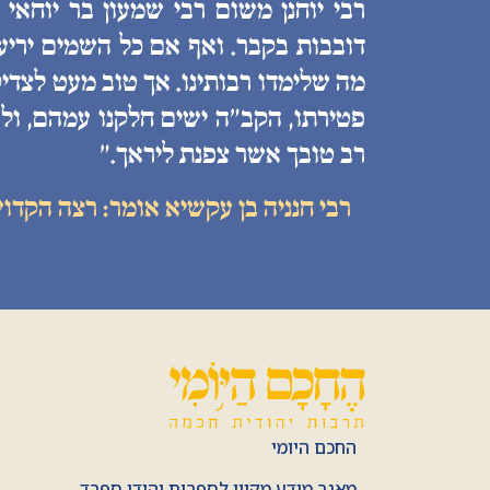
רבי יוחנן משום רבי שמעון בר יוחאי
דובבות בקבר. ואף אם כל השמים יריעות
מה שלימדו רבותינו. אך טוב מעט לצדיק
פטירתו, הקב״ה ישים חלקנו עמהם, ולע
רב טובך אשר צפנת ליראך.״
רבי חנניה בן עקשיא אומר: רצה הקדו
החכם היומי
מאגר מידע מקוון לספרות יהודי ספרד