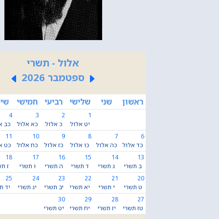
אלול - תשרי
ספטמבר 2026
ראשון
שני
שלישי
רביעי
חמישי
שיש
4
3
2
1
יט אלול
כ אלול
כא אלול
כב א
11
10
9
8
7
6
כד אלול
כה אלול
כו אלול
כז אלול
כח אלול
כט א
18
17
16
15
14
13
ב תשרי
ג תשרי
ד תשרי
ה תשרי
ו תשרי
ז תש
25
24
23
22
21
20
ט תשרי
י תשרי
יא תשרי
יב תשרי
יג תשרי
יד ת
30
29
28
27
טז תשרי
יז תשרי
יח תשרי
יט תשרי