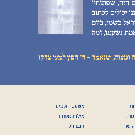
 הזה, שפתותיו
ו יכולים לכתוב
ראל בשמו, ביום
מת נשעננו, ומה
 ומצות, שנאמר - ה׳ חפץ למען צדקו
ות
משפטי חכמים
מות
מילות מפתח
 קשר
חוברות