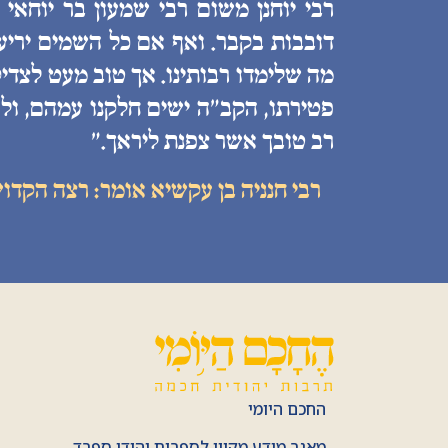
רבי יוחנן משום רבי שמעון בר יוחאי
דובבות בקבר. ואף אם כל השמים יריעות
מה שלימדו רבותינו. אך טוב מעט לצדיק
פטירתו, הקב״ה ישים חלקנו עמהם, ולע
רב טובך אשר צפנת ליראך.״
רבי חנניה בן עקשיא אומר: רצה הקדו
החכם היומי
מאגר מידע מקוון לספרות יהודי ספרד