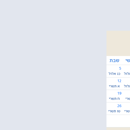
י
שבת
5
לול
כג אלול
12
לול
א תשרי
19
רי
ח תשרי
26
שרי
טו תשרי