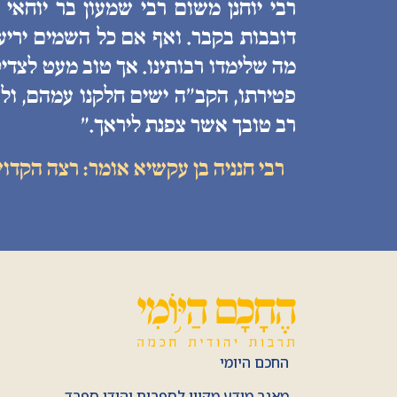
רבי יוחנן משום רבי שמעון בר יוחאי
דובבות בקבר. ואף אם כל השמים יריעות
מה שלימדו רבותינו. אך טוב מעט לצדיק
פטירתו, הקב״ה ישים חלקנו עמהם, ולע
רב טובך אשר צפנת ליראך.״
רבי חנניה בן עקשיא אומר: רצה הקדו
החכם היומי
מאגר מידע מקוון לספרות יהודי ספרד