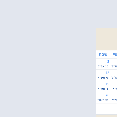
י
שבת
5
לול
כג אלול
12
לול
א תשרי
19
רי
ח תשרי
26
שרי
טו תשרי