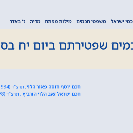
מי ישראל
משפטי חכמים
מילות מפתח
מדיה
ז' באדר
מים שפטירתם ביום יח בסיו
חכם יוסף חוסה פאור הלוי
, תרצ"ד (1934) - יח סיוון תש"פ (2020)
חכם ישראל זאב הלוי הורביץ
, תרצ"ד (1778) - יח סיוון תש"פ (1861)