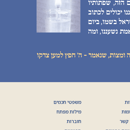
 הזה, שפתותיו
ו יכולים לכתוב
ראל בשמו, ביום
מת נשעננו, ומה
 ומצות, שנאמר - ה׳ חפץ למען צדקו
ות
משפטי חכמים
מות
מילות מפתח
 קשר
חוברות