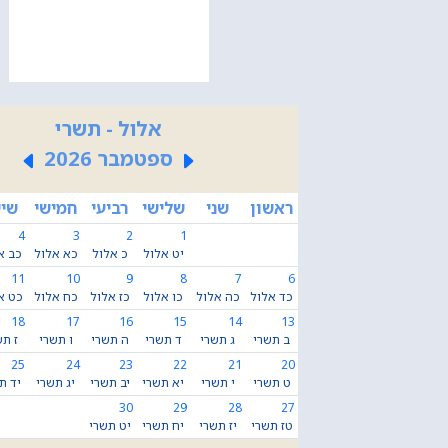
אלול - תשרי
ספטמבר 2026
ראשון
שני
שלישי
רביעי
חמישי
שיש
4
3
2
1
יט אלול
כ אלול
כא אלול
כב א
11
10
9
8
7
6
כד אלול
כה אלול
כו אלול
כז אלול
כח אלול
כט א
18
17
16
15
14
13
ב תשרי
ג תשרי
ד תשרי
ה תשרי
ו תשרי
ז תש
25
24
23
22
21
20
ט תשרי
י תשרי
יא תשרי
יב תשרי
יג תשרי
יד ת
30
29
28
27
טז תשרי
יז תשרי
יח תשרי
יט תשרי