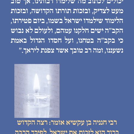
יכולים לכתוב מה שלימדו רבותינו. אך טוב
מעט לצדיק, ובזכות תורתו הקדושה, ובזכות
הלימוד שילמדו ישראל בשמו, ביום פטירתו,
הקב״ה ישים חלקנו עמהם, ולעולם לא נבוש
כי בקב״ה בטחנו, ועל חסדו הגדול באמת
נשעננו, ומה רב טובך אשר צפנת ליראך.״
רבי חנניה בן עקשיא אומר: רצה הקדוש
ברוך הוא לזכות את ישראל, לפיכך הרבה