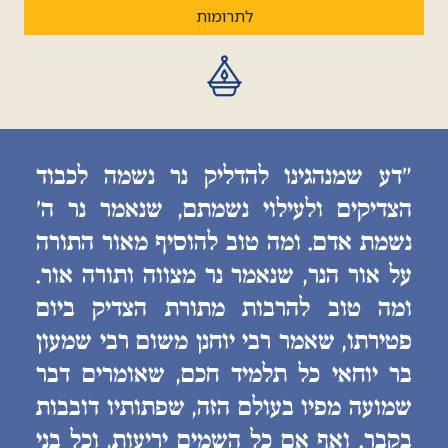
לתרומות
״דע שמנהגינו להדליק נר נשמה לכבוד
הצדיקים ולעילוי נשמתם, שנאמר נר ה׳
נשמת אדם. ומה טוב להוסיף מאור התורה
על אור הנר, שנאמר נר מצווה ותורה אור.
ומה טוב להרבות מתורת הצדיק ביום
פטירתו, שאמר רבי יוחנן משום רבי שמעון
בר יוחאי כל תלמיד חכם, שאומרים דבר
שמועה מפיו בעולם הזה, שפתותיו דובבות
בקבר. ואף אם כל השמים יריעות, וכל בני