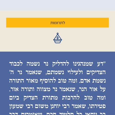
לתרומות
״דע שמנהגינו להדליק נר נשמה לכבוד
הצדיקים ולעילוי נשמתם, שנאמר נר ה׳
נשמת אדם. ומה טוב להוסיף מאור התורה
על אור הנר, שנאמר נר מצווה ותורה אור.
ומה טוב להרבות מתורת הצדיק ביום
פטירתו, שאמר רבי יוחנן משום רבי שמעון
בר יוחאי כל תלמיד חכם, שאומרים דבר