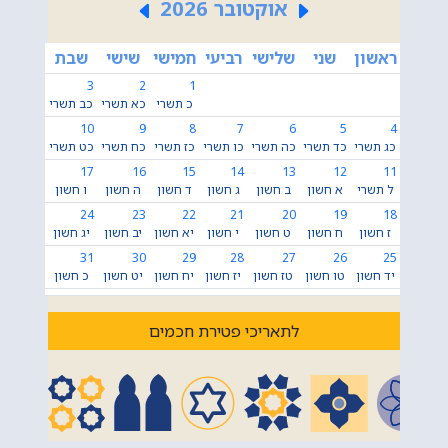
אוקטובר 2026
ראשון
שני
שלישי
רביעי
חמישי
שישי
שבת
3
2
1
כ תשרי
כא תשרי
כב תשרי
10
9
8
7
6
5
4
כג תשרי
כד תשרי
כה תשרי
כו תשרי
כז תשרי
כח תשרי
כט תשרי
17
16
15
14
13
12
11
ל תשרי
א חשון
ב חשון
ג חשון
ד חשון
ה חשון
ו חשון
24
23
22
21
20
19
18
ז חשון
ח חשון
ט חשון
י חשון
יא חשון
יב חשון
יג חשון
31
30
29
28
27
26
25
יד חשון
טו חשון
טז חשון
יז חשון
יח חשון
יט חשון
כ חשון
לתאריכי פטירת חכמים