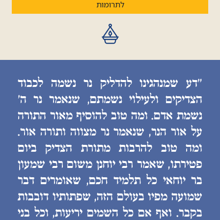
לתרומות
״דע שמנהגינו להדליק נר נשמה לכבוד
הצדיקים ולעילוי נשמתם, שנאמר נר ה׳
נשמת אדם. ומה טוב להוסיף מאור התורה
על אור הנר, שנאמר נר מצווה ותורה אור.
ומה טוב להרבות מתורת הצדיק ביום
פטירתו, שאמר רבי יוחנן משום רבי שמעון
בר יוחאי כל תלמיד חכם, שאומרים דבר
שמועה מפיו בעולם הזה, שפתותיו דובבות
בקבר. ואף אם כל השמים יריעות, וכל בני