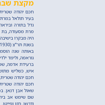
מקצת שבח
בעיר תולאל במרוק
מרת מסעודה, בת הח
היה מבקרו בישיבה,
בשנת תר"צ (1930) נשא לאשה את בת דודו ייאקות, ונולדו להם תשעה ילדים.
באותה שנה הוסמך
גוראמה, ולימד ילד
חכם יהודה שטרית,
חכם יהודה שטרית 
שאול אבן דנאן. ב
שם שימש אב בית ה
ודרשן, חזן ופייטן.