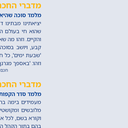
מדברי החכם
מלמד סוכה שהיא ד
יציאתינו מבתינו 
שהוא חי בעולם הזה
והקיים. וזהו מה ש
קבע, ויושב בסוכה
'שבעת ימים', כל ח
וזהו: 'באספך מגרנך 
חכם יה
מדברי החכם
מלמד סדר הקפות ש
מעמידים בימה בתוך
מלובשים ומקושטים
וקורא בשם, לכל אחד
בהם בתוך הקהל הקד