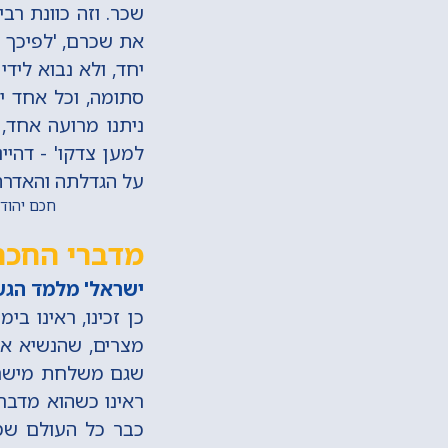
שכר. וזה כוונת רב
את שכרם, 'לפיכך ה
יחד, ולא נבוא לידי
סתומה, וכל אחד יד
ניתנו מרועה אחד, 
למען צדקו' - דהיי
על הגדלתה והאדרת
חכם יהודה שט
מדברי החכם 
ישראל' מלמד הגש
כן זכינו, ראינו ב
מצרים, שהנשיא אנ
שגם משלחת מישראל
ראינו כשהוא מדבר 
כבר כל העולם שמע