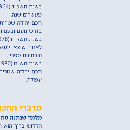
מעשרים שנה.
חכם יהודה שטרית 
בדרכי נועם ובענווה
בשנת תשל"ח (1978) ניצל בדרך נס מתאונת דרכים קשה, כאשר משאית פגעה במכוניתו.
לאחר שיצא לגמלא
ובכתיבת ספריו.
בשנת תש"ם (1980) יצא לאור ספר דרשותיו, ותשובותיו: 'מנחת יהודה' (שני חלקים), ו'קול יהודה'.
עפולה.
מדברי החכם 
מלמד שנתנה סתומ
הקדוש ברוך הוא ח