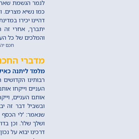
לגמר הגשמת שאר הח
כמו נשיא מצרים. ו
דהיינו יכירו במדינ
יתברך, אחרי זה 
והמלכים של כל הע
חכם יהודה 
מדברי החכם
מלמד ליתנה כאילו 
רבותינו הקדושים ה
העניים וייקחו אות
אותם העניים, וייק
ובשביל דבר זה יב
שנאמר: 'לי הכסף ו
ושלך שלו'. וכן בדו
דרכינו יבוא על נכו