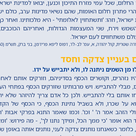
לום, שכל עמי מזרח התיכון וכנען, יבואו למדינת ישרא
הרי פתרון חלום האומות, שהם נשיאי מדינות ערב, כולם י
ת ישראל, וזהו: 'ותשתחוין לאלומתי' - היא מלכותינו. ואחר 
השמש וירח, שני המעצמות הגדולות, ואחריהם הכוכבים
ולם משתחווים לעם ישראל.
שטרית, קול יהודה, א, עמ' לב-לד, דפוס ליפא פרידמן, בני ברק, תש"מ (1980) מתוך 'החכם היומי'
 בעניין צדקה וחסד
מן השמים ניתנה לו, ולא יתבייש על ידו.
יו נזהרים, וקושרים הכסף בסדיניהם, וזורקים אותם לאחר
ם, מבלי להתבייש. ויש מרבותינו שזורקים הכסף בפתחי הענ
חו אותם בלי להתבייש. ולכן כל אדם צריך להיזהר שלא יתב
וא על שכרו, ולא בשביל נתינת הכסף, כי הכסף של הקדו
לי הזהב אמר ה' ' וכו'. וכמו שאמר התנא בפרקי אבות 
ד הוא אומר 'כי ממך הכל, ומידך נתנו לך', - מה פירוש: 'ומי
ן, כלומר כשאנחנו נותנים צדקה לעני, נותנים אותה באופן של