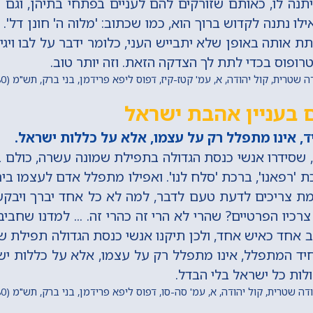
תנה לו, כאותם שזורקים להם לעניים בפתחי בתיהן, וגם 
ילו נתנה לקדוש ברוך הוא, כמו שכתוב: 'מלוה ה' חונן דל'. 
תת אותה באופן שלא יתבייש העני, כלומר ידבר על לבו ויג
טרופוס בכדי לתת לך הצדקה הזאת. וזה יותר טוב.
טרית, קול יהודה, א, עמ' קטז-קיז, דפוס ליפא פרידמן, בני ברק, תש"מ (1980) מתוך 'החכם היומי'
 בעניין אהבת ישראל
, אינו מתפלל רק על עצמו, אלא על כללות ישראל.
 שסידרו אנשי כנסת הגדולה בתפילת שמונה עשרה, כולם 
ת 'רפאנו', ברכת 'סלח לנו'. ואפילו מתפלל אדם לעצמו ביח
מת צריכים לדעת טעם לדבר, למה לא כל אחד יברך ויבקש 
רכיו הפרטיים? שהרי לא הרי זה כהרי זה. ... למדנו שחביב
לב אחד כאיש אחד, ולכן תיקנו אנשי כנסת הגדולה תפילת 
חיד המתפלל, אינו מתפלל רק על עצמו, אלא על כללות י
ות כל ישראל בלי הבדל.
 שטרית, קול יהודה, א, עמ' סה-סו, דפוס ליפא פרידמן, בני ברק, תש"מ (1980) מתוך 'החכם היומי'