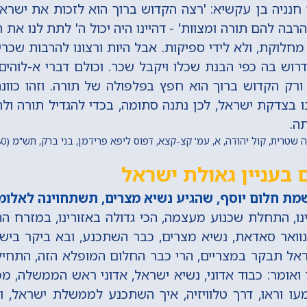
י חנניה בן עקשיא: 'רצה הקדוש ברוך הוא לזכות את ישראל'
רבה להם תורה ומצוות' - דהיינו היה יכול ה' לתת לנו את 
 מחלוקת, ולא לידי ספיקות. אבל היות ורצונו להרבות שכרינ
רוש בה כפי הבנת שכלו ויקבל שכר. וכולם דברי א-לוהים ח
ורק הקדוש ברוך הוא חפץ בפלפולה של תורה. וזהו כוונ
נו בצדקת ישראל, לכן נתנה סתומה, בכדי להגדיל תורה ול
ה.
רית, קול יהודה, א, עמ' קצ-קצא, דפוס ליפא פרידמן, בני ברק, תש"מ (1980) מתוך 'החכם היומי'
בעניין גאולת ישראל
מת חלום יוסף, שהגיע נשיא מצרים, תשתחוינה לאלומת
ימינו, התחלת שכנוע מעצמה, הכי גדולה באזורינו, במזרח ה
וואר סאדאת, נשיא מצרים, כבר השתכנע, ובא ביקר בישר
 תבקר במצריים, הרי כבר החלום המופלא הזה, התחיל 
ואומר: כבוד אדוני, נשיא ישראל, אדוני ראש הממשלה, 
ו וראו, דרך טלוויזיה, איך השתכנע לממשלת ישראל, ו