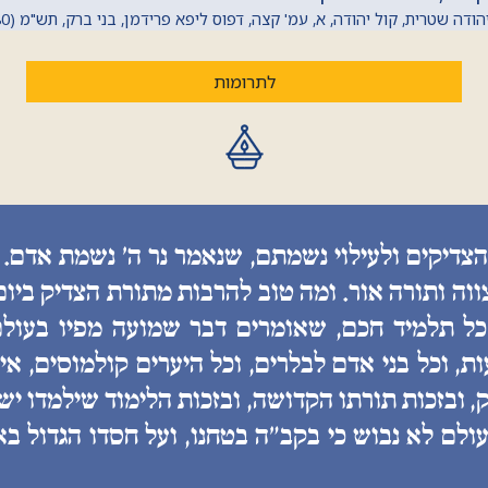
דה שטרית, קול יהודה, א, עמ' קצה, דפוס ליפא פרידמן, בני ברק, תש"מ (1980) מתוך 'החכם היומי'
לתרומות
הצדיקים ולעילוי נשמתם, שנאמר נר ה׳ נשמת אדם. 
ווה ותורה אור. ומה טוב להרבות מתורת הצדיק ביו
 כל תלמיד חכם, שאומרים דבר שמועה מפיו בעולם
, וכל בני אדם לבלרים, וכל היערים קולמוסים, איננ
, ובזכות תורתו הקדושה, ובזכות הלימוד שילמדו יש
ולם לא נבוש כי בקב״ה בטחנו, ועל חסדו הגדול בא