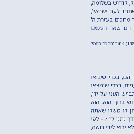
ל, לדרוש בשלומה,
שתחוו לעם ישראל,
כך מחכים בעזרת ה'
, הם שאר העמים
יהם, בכדי שיבואו
יים, בכדי שימצאו
ייש העני על ידו,
ש ברוך הוא. הוא
'תן לו משלו שאתה
דך נתנו לך'? - לפי
א יבוא לידי בושה,