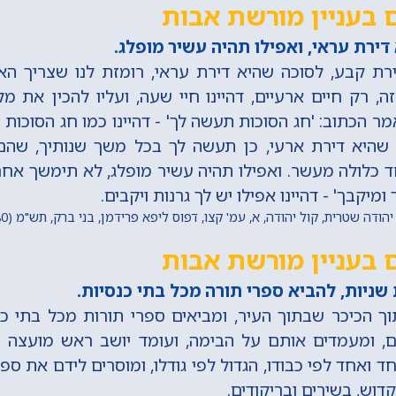
 בעניין מורשת אבות
ירת עראי, ואפילו תהיה עשיר מופלג.
דירת קבע, לסוכה שהיא דירת עראי, רומזת לנו שצריך ה
, רק חיים ארעיים, דהיינו חיי שעה, ועליו להכין את מ
אמר הכתוב: 'חג הסוכות תעשה לך' - דהיינו כמו חג הסוכות
 שהיא דירת ארעי, כן תעשה לך בכל משך שנותיך, שהם
ד כלולה מעשר. ואפילו תהיה עשיר מופלג, לא תימשך אחר
ומיקבך' - דהיינו אפילו יש לך גרנות ויקבים.
ודה שטרית, קול יהודה, א, עמ' קצו, דפוס ליפא פרידמן, בני ברק, תש"מ (1980) מתוך 'החכם היומי'
 בעניין מורשת אבות
ניות, להביא ספרי תורה מכל בתי כנסיות.
 הכיכר שבתוך העיר, ומביאים ספרי תורות מכל בתי כנס
, ומעמדים אותם על הבימה, ועומד יושב ראש מועצה 
 ואחד לפי כבודו, הגדול לפי גודלו, ומוסרים לידם את ספ
וש, בשירים ובריקודים.