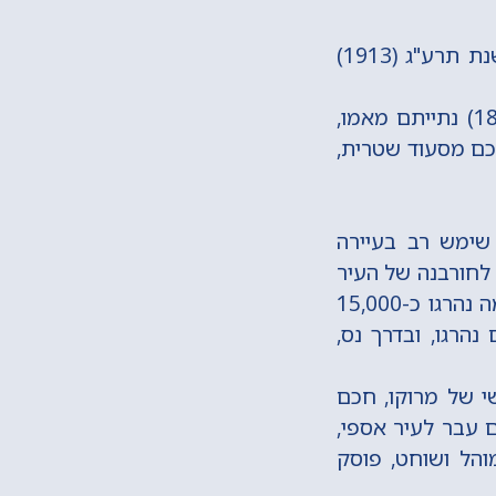
חכם יהודה שטרית נולד לאביו חכם מכלוף שטרית ולאמו מרת מסעודה בשנת תרע"ג (1913)
גדל בתורה וביראה על ברכי אביו, החכם מכלוף שטרית. בשנת תרע"ח (1818) נתייתם מאמו,
חכם מסעוד שטרית,
שימש רב בעיירה
 לחורבנה של העיר
ברעידת אדמה, שפקדה אותה ביום ג' באדר א' תש"ך (1960). ברעידת האדמה נהרגו כ-15,000
ר באותה עת, וכ-25,000 פצועים. ב-1,300 יהודים נהרגו, ובדרך נס,
י של מרוקו, חכם
 עבר לעיר אספי,
והל ושוחט, פוסק