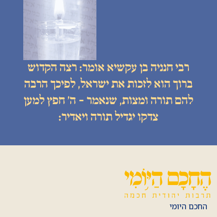
רבי חנניה בן עקשיא אומר: רצה הקדוש
ברוך הוא לזכות את ישראל, לפיכך הרבה
להם תורה ומצות, שנאמר - ה׳ חפץ למען
צדקו יגדיל תורה ויאדיר:
החכם היומי