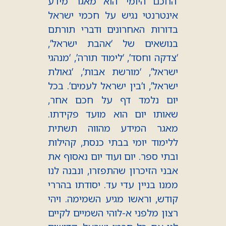
‘החכם היומי’ הוא מאגר מידע
אינטרנטי נגיש על חכמי ישראל
בדורות האחרונים ודברי תורתם
בנושאים של ‘אהבת ישראל’,
‘צדקה וחסד’, ‘לימוד תורה’, ‘מנהגי
ישראל’, ‘מורשת אבות’, ‘גאולת
ישראל’, ו’בין ישראל לעמים’. בכל
יום נלמד דף על חכם אחר,
שאותו יום הוא מועד פקידתו.
מאגר המידע מהווה תשתית
ללימוד יומי בבתי כנסת, קהילות
ובתי ספר. יום ועוד יום נאסוף את
אבני הזיכרון שהתפזרו, ונבנה לנו
ממנו בניין עדי עד. יסודתו בהררי
קודש, וראשו מגיע השמימה. ויהי
רצון מלפני א-לוהי השמיים לקיים