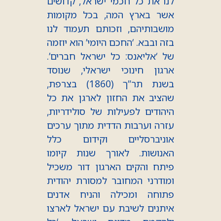
לנו את כל חכמי ישראל, קדושים
אשר בארץ המה, בכל מקומות
מושבותיהם, וזכותם תעמוד לנו
בזה ובבא. ‘החכם היומי’ הוא יוזמה
של ‘אליאנס: כל ישראל חברים’.
ארגון חינוכי ישראלי, שנוסד
בשנת תר”ך (1860) בצרפת,
שהציב את החזון לארגן את כל
היהודים לפעילות של סולידריות,
עזרה וערבות הדדית מתוך ערכים
אוניברסליים וקידום כלל
האנושות. לאורך שנות קיומו
פיתח והקים הארגון דור משכיל
ומודרני המחובר למסורת יהודית
פתוחה ומכילה והניח אדנים
איתנים לשיבת עם ישראל לארצו