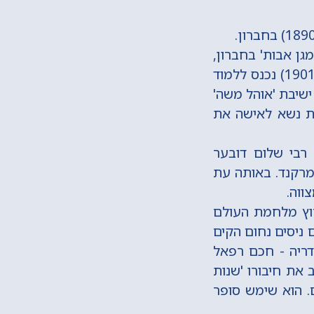
גן אבות' בחברון,
אותה הקים, רבה של חברון, ה'שדה חמד', חכם חזקיהו מדיני. בשנת תרס"א (1901) נכנס ללמוד
לים, בה למד ישיבת 'אוהל משה'
עת נשא לאישה את
שי, רבי שלום דובער
ו בעיר סמרקנד. באותה עת
צווה.
ראל, אך בשנת תרע"ה (1915) לאחר פרוץ מלחמת העולם
 ניסים נחום הקים
דריה - חכם רפאל
את חיבורו 'שנות
. הוא שימש סופר