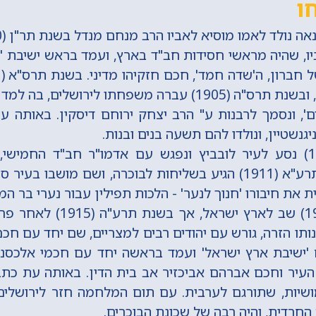
ו
ולד לאמו מוסיא לאביו הרב מנחם מנדל בשנת תר"ן (1890) בחברון.
ו, שהיה מראשי חסידות חב"ד בארץ, ועמד בראש ישיבת 'מ
בישיבת 'מגן אבות', ובשנת תרס"ה (1905) עברה משפחתו לירוש
ים', ונסמך לרבנות ע" הרב יצחק ירוחם דיסקין. באותה 
נשטיין, ונולדו להם תשעה בנים ובנות.
בשנת תר"ע (1910) נסע לעיר לובביץ ונפגש עם אדמו"ר חב"ד החמי
שניאורסון. בשנת תרע"א (1911) הגיע בשליחות לבוכרה, ושם מושב
 את חיבורו 'חנוך לנער' - הלכות תפילין עבור נערי בר המ
בשנת תרע"ד (1914) שב לארץ יש
ותו הזרה, גורש עם יהודים רבים למצריים, שם יחד עם חכם
 'ישיבת ארץ ישראל' ועמד בראשה יחד עם חכמי אלכסנ
העיר וחכם אברהם אביכזיר אב בית הדין. באותה עת כתב 
מושיות, שתורגם לערבית. עם תום המלחמה חזר לירושלים
החרדית, והיה רבה של שכונת הבוכרים.