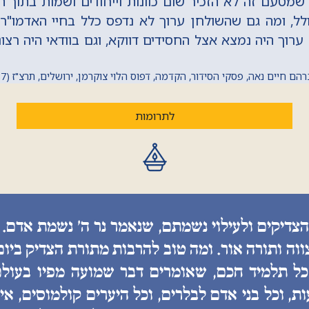
 שמטעם זה לא הזכיר שום כוונות וייחודים ושמות בתוך 
, ומה גם שהשולחן ערוך לא נדפס כלל בחיי האדמו"ר ז
וך היה נמצא אצל החסידים דווקא, וגם בוודאי היה רצונו
חיים נאה, פסקי הסידור, הקדמה, דפוס הלוי צוקרמן, ירושלים, תרצ"ז (1937) מתוך 'החכם היומי'
לתרומות
הצדיקים ולעילוי נשמתם, שנאמר נר ה׳ נשמת אדם. 
ווה ותורה אור. ומה טוב להרבות מתורת הצדיק ביו
 כל תלמיד חכם, שאומרים דבר שמועה מפיו בעולם
, וכל בני אדם לבלרים, וכל היערים קולמוסים, איננ