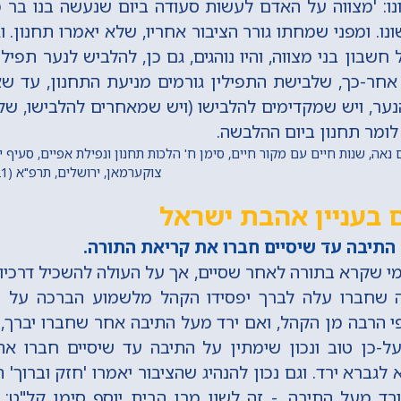
נו: 'מצווה על האדם לעשות סעודה ביום שנעשה בנו בר מ
נו. ומפני שמחתו גורר הציבור אחריו, שלא יאמרו תחנון. 
שבון בני מצווה, והיו נוהגים, גם כן, להלביש לנער תפילי
אחר-כך, שלבישת התפילין גורמים מניעת התחנון, עד שא
ר, ויש שמקדימים להלבישו (ויש שמאחרים להלבישו, שלא
ומר תחנון ביום ההלבשה.
אה, שנות חיים עם מקור חיים, סימן ח' הלכות תחנון ונפילת אפיים, סעיף י',
צוקערמאן, ירושלים, תרפ"א (1921) מתוך 'החכם היומי'
 בעניין אהבת ישראל
התיבה עד שיסיים חברו את קריאת התורה.
מי שקרא בתורה לאחר שסיים, אך על העולה להשכיל דרכיו 
שחברו עלה לברך יפסידו הקהל מלשמוע הברכה על יד
י הרבה מן הקהל, ואם ירד מעל התיבה אחר שחברו יברך, 
ל-כן טוב ונכון שימתין על התיבה עד שיסיים חברו א
 לגברא ירד. וגם נכון להנהיג שהציבור יאמרו 'חזק וברוך'
רד מעל התיבה. - זה לשון מרן הבית יוסף סימן קל"ט: 