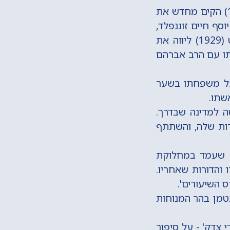
חכם אברהם חיים נאה היה מראשי כולל חב"ד בישראל. השנת תרפ"א (1921) הקים מחדש את
 תרפ"ד (1924) ליווה את הרב יוסף חיים זוננפלד,
רב העדה החרדית, בפגישתו עם מלך ירדן האמיר עבדאללה. בשנת תרפ"ט (1929) ליווה את
שתו עם הרב אברהם
צחנית על משפחתו בשער
ייחסה למדינה שבדרך.
רות שלה, והשתתף
ף שעמד במחלוקת
ו והדורות שאחריו.
ס השיעורים'.
יים נאה לקה בלבו, נפטר ביום כ' בתמוז בשנת תרי"ד (1954) ונטמן בהר המנוחות
י צדק' - על סיפור