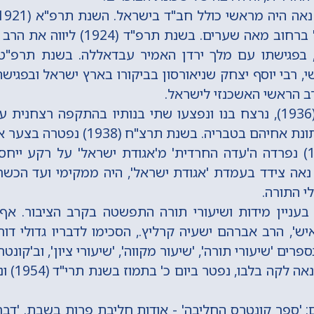
ישיבת 'תורת אמת' ברחוב מאה שערים. בשנת
, רבי יוסף יצחק שניאורסון בביקורו בארץ ישראל ובפגי
רב הראשי האשכנזי לישראל.
במאורעות תרצ"ו (1936), נרצח בנו ונפצעו שתי בנותיו בהתקפה ר
הם בטבריה. בשנת תרצ"ח (1938) נפטרה בצער אשתו.
בשנת תש"ד (1944) נפרדה ה'עדה החרדית' מ'אגודת ישראל' על רקע 
אה צידד בעמדת 'אגודת ישראל', היה ממקימי ועד הכש
י התורה.
עניין מידות ושיעורי תורה התפשטה בקרב הציבור. א
יש', הרב אברהם ישעיה קרליץ., הסכימו לדבריו גדולי דור
ים 'שיעורי תורה', 'שיעור מקווה', 'שיעורי ציון', וב'קונטר
חכם אברהם ח
ם: 'ספר קונטרס החליבה' - אודות חליבת פרות בשבת. 'דבר