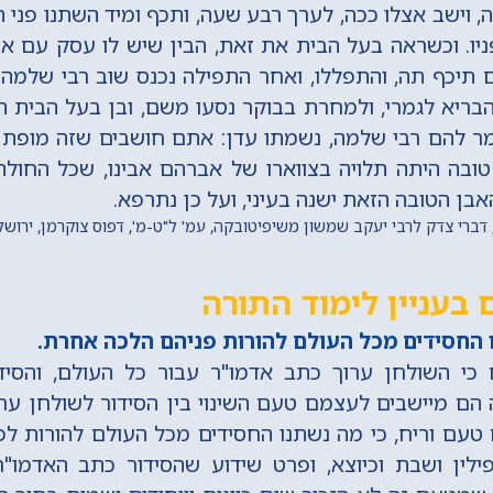
ה, וישב אצלו ככה, לערך רבע שעה, ותכף ומיד השתנו פני ה
יו. וכשראה בעל הבית את זאת, הבין שיש לו עסק עם אי
 תיכף תה, והתפללו, ואחר התפילה נכנס שוב רבי שלמה א
והבריא לגמרי, ולמחרת בבוקר נסעו משם, ובן בעל הבית הל
ר להם רבי שלמה, נשמתו עדן: אתם חושבים שזה מופת א
ובה היתה תלויה בצווארו של אברהם אבינו, שכל החולה 
ן הטובה הזאת ישנה בעיני, ועל כן נתרפא.
בעניין לימוד התורה
החסידים מכל העולם להורות פניהם הלכה אחרת.
 כי השולחן ערוך כתב אדמו"ר עבור כל העולם, והסי
 הם מיישבים לעצמם טעם השינוי בין הסידור לשולחן ערו
טעם וריח, כי מה נשתנו החסידים מכל העולם להורות ל
ילין ושבת וכיוצא, ופרט שידוע שהסידור כתב האדמו"