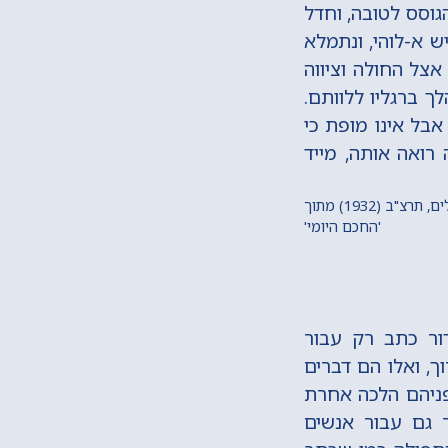
גוסס לטובה, וחדל
ש א-לוהי, ונתמלא
צל החולה וציווה
ך ברגליו ללוותם.
בל אינו מופת כי
רואה אותה, מייד
חכם אברהם חיים נאה, דברי צדק לרבי יעקב שמשון משיפיטובקה, עמ' ל"ט-מ', דפוס צוקרמן, ירושלים, תרצ"ב (1932) מתוך
'החכם היומי'
דור כתב רק עבור
ך, ואלו הם דברים
פניהם הלכה אחרת
ר גם עבור אנשים