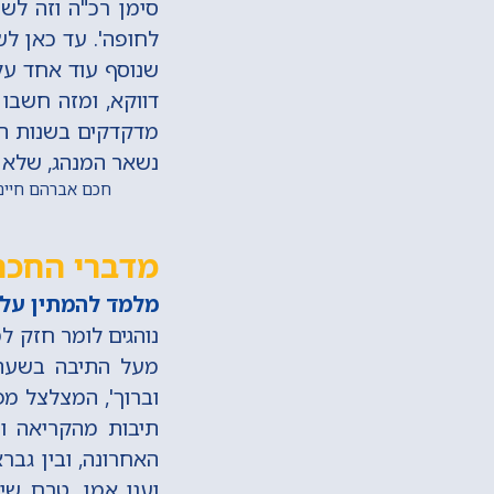
סימן רכ"ה וזה לשו
לחופה'. עד כאן לשו
שנוסף עוד אחד על ח
דווקא, ומזה חשבו 
מדקדקים בשנות הנע
נשאר המנהג, שלא ל
חכם אברהם חיים נ
מדברי החכם
מלמד להמתין על 
נוהגים לומר חזק ל
מעל התיבה בשעה 
וברוך', המצלצל מפ
תיבות מהקריאה וע
האחרונה, ובין גברא
וענו אמן, טרם שיו