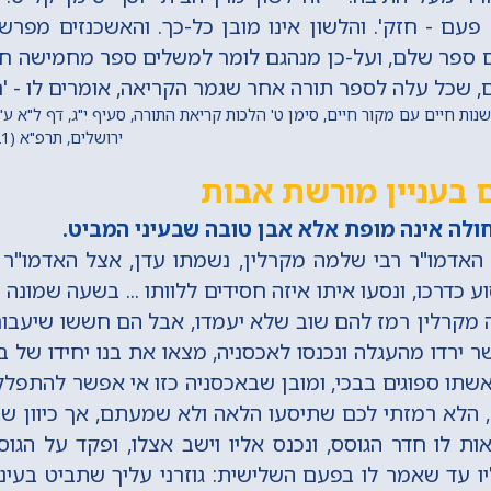
עם - חזק'. והלשון אינו מובן כל-כך. והאשכנזים מפרש
ם ספר שלם, ועל-כן מנהגם לומר למשלים ספר מחמישה חומ
 שכל עלה לספר תורה אחר שגמר הקריאה, אומרים לו - 'חז
ות חיים עם מקור חיים, סימן ט' הלכות קריאת התורה, סעיף י"ג, דף ל"א ע"
ירושלים, תרפ"א (1921) מתוך 'החכם היומי'
 בעניין מורשת אבות
לה אינה מופת אלא אבן טובה שבעיני המביט.
דמו"ר רבי שלמה מקרלין, נשמתו עדן, אצל האדמו"ר ה
 כדרכו, ונסעו איתו איזה חסידים ללוותו ... בשעה שמונה 
 מקרלין רמז להם שוב שלא יעמדו, אבל הם חששו שיעבור
שר ירדו מהעגלה ונכנסו לאכסניה, מצאו את בנו יחידו של ב
ואשתו ספוגים בבכי, ומובן שבאכסניה כזו אי אפשר להתפלל
 הלא רמזתי לכם שתיסעו הלאה ולא שמעתם, אך כיוון שב
ות לו חדר הגוסס, ונכנס אליו וישב אצלו, ופקד על הגוס
ו עד שאמר לו בפעם השלישית: גוזרני עליך שתביט בעיני.