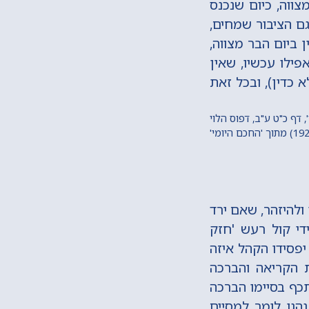
צווה, כיום שנכנס
וגם הציבור שמחים,
ן ביום הבר מצווה,
פילו עכשיו, שאין
 כדין), ובכל זאת
 דף כ"ט ע"ב, דפוס הלוי
ולהיזהר, שאם ירד
י קול רעש 'חזק
יפסידו הקהל איזה
ת הקריאה והברכה
 תכף בסיימו הברכה
נהגו לומר למסיים