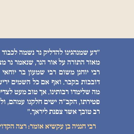
״דע שמנהגינו להדליק נר נשמה לכבוד 
מאור התורה על אור הנר, שנאמר נר מצ
רבי יוחנן משום רבי שמעון בר יוחאי
דובבות בקבר. ואף אם כל השמים יריעות
מה שלימדו רבותינו. אך טוב מעט לצדיק
פטירתו, הקב״ה ישים חלקנו עמהם, ולע
רב טובך אשר צפנת ליראך.״
רבי חנניה בן עקשיא אומר: רצה הקדו