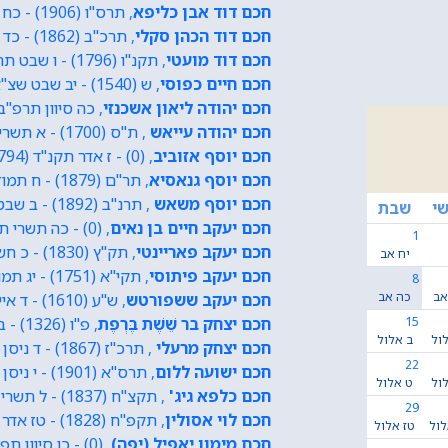
חכם דוד אבן כליפא
, תרס"ו (1906) - כח חשוון תשנ"א (1991)
חכם דוד הכהן סקלי
, תרכ"ב (1862) - כד אייר תש"ח (1948)
חכם דוד מועטי
, תקנ"ו (1796) - ו שבט תרמ"ב (1882)
חכם חיים כפוסי
, ש (1540) - יב שבט שצ"א (1631)
חכם יהודה ליאון אשכנזי
, כה סיוון תרפ"ב (1922) - ט חשוון תשנ"ז (6
חכם יהודה עייאש
, ת"ס (1700) - א תשרי תקכ"א (1761)
חכם יוסף אזוביב
, (0) - ז אדר תקנ"ד (1794)
חכם יוסף גנאסיא
, תר"ם (1879) - ח תמוז תשכ"ב (1962)
חכם יוסף משאש
, תרנ"ב (1892) - ב שבט תשל"ד (1974)
י
שבת
חכם יעקב חיים בן נאים
, (0) - כה תשרי תקס"ד (1803)
1
חכם יעקב פאריינטי
, תק"ץ (1830) - כ חשוון תרל"ט (1879)
יח אב
חכם יעקב פיתוסי
, תקי"א (1751) - יג תמוז תקע"ב (1812)
8
אב
כה אב
חכם יעקב ששפורטש
, ש"ע (1610) - ד אייר תנ"ח (1698)
15
חכם יצחק בר שֵׁשֶׁת בֶּרְפֶת
, פ"ו (1326) - ב אלול קס"ח (1408)
ול
ב אלול
חכם יצחק מרעלי
, תרכ"ז (1867) - ד ניסן תשי"ב (1952)
22
חכם ישועה ללום
, תרס"א (1901) - י ניסן תש"י (1950)
ול
ט אלול
חכם כלפא גיג'
, תקצ"ח (1837) - ל תשרי תרע"ו (1916)
29
חכם לוי אסולין
, תקפ"ח (1828) - טז אדר תרס"ג (1903)
לול
טז אלול
חכם מימון יאפיל (יפה)
, (0) - כו סיוון תפ"ז (1727)