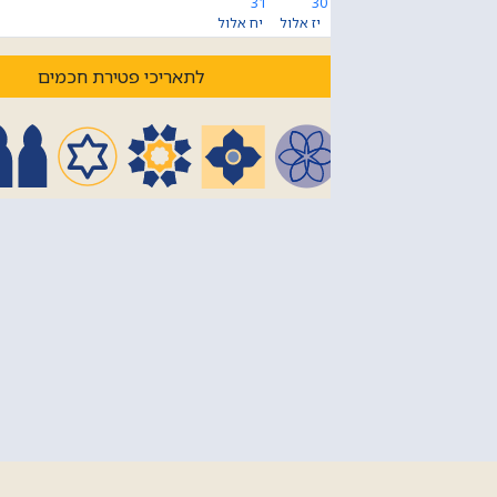
31
30
יז אלול
יח אלול
לתאריכי פטירת חכמים