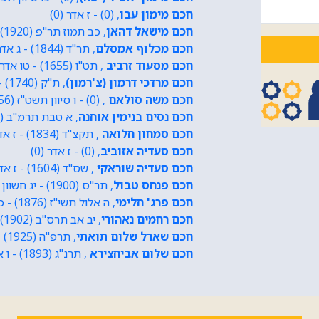
חכם מימון עבו
, (0) - ז אדר (0)
חכם מישאל דהאן
, כב תמוז תר"פ (1920) - כה אלול תשנ"ז (1997)
חכם מכלוף אמסלם
, תר"ד (1844) - ג אדר א תרפ"ט (1929)
חכם מסעוד זרביב
, תט"ו (1655) - טו אדר תע"ה (1715)
חכם מרדכי דרמון (צ'רמון)
, ת"ק (1740) - ז אדר תק"ע (1810)
חכם משה סולאם
, (0) - ו סיוון תשט"ז (1956)
חכם נסים בנימין אוחנה
, א טבת תרמ"ב (1882) - כד אדר ב תשכ"ב (1962)
חכם סמחון חלואה
, תקצ"ד (1834) - ז אדר תר"ס (1900)
חכם סעדיה אזוביב
, (0) - ז אדר (0)
חכם סעדיה שוראקי
, שס"ד (1604) - ז אדר תס"ו (1706)
חכם פנחס טבול
, תר"ס (1900) - יג חשוון תשכ"ו (1965)
חכם פרג' חלימי
, ה אלול תשי"ז (1876) - כט אלול תשי"ז (1957)
חכם רחמים נאהורי
, יב אב תרס"ב (1902) - כא תמוז תשמ"ה (1985)
חכם שארל שלום תואתי
, תרפ"ה (1925) - יא אדר תשס"ג (2003)
חכם שלום אביחצירא
, תרנ"ג (1893) - ו אדר תשל"ד (1974)