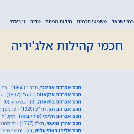
מי ישראל
משפטי חכמים
מילות מפתח
מדיה
ז' באדר
חכמי קהילות אלג'יריה
חכם אברהם אביכזר
, תרכ"ו (1866) - כח תשרי תש"ה (1944)
חכם אברהם אנקאווה
, תקס"ז (1807) - טז חשוון תרנ"א (1890)
חכם אברהם בושערה
, (0) - כא סיוון (0)
חכם אברהם חזן
, תר"פ (1920) - כג ניסן תשס"ג (2003)
חכם אברהם חלימי (סידי בהה)
, תקע"ח (1818) - כ שבט תר"ן (890
חכם אהרן מועטי
, תצ"ז (1737) - יח תמוז תקל"ג (1773)
חכם אליהו באהי עלוש
, (0) - יח אב תרנ"ב (1892)