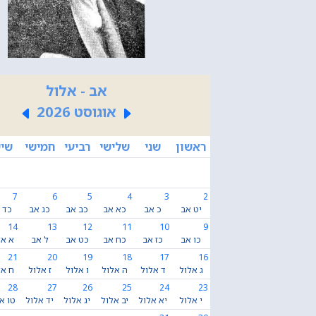
אב - אלול
אוגוסט 2026
ראשון
שני
שלישי
רביעי
חמישי
שיש
7
6
5
4
3
2
יט אב
כ אב
כא אב
כב אב
כג אב
כד 
14
13
12
11
10
9
כו אב
כז אב
כח אב
כט אב
ל אב
א אל
21
20
19
18
17
16
ג אלול
ד אלול
ה אלול
ו אלול
ז אלול
ח אל
28
27
26
25
24
23
י אלול
יא אלול
יב אלול
יג אלול
יד אלול
טו א