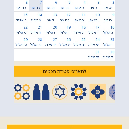
8
7
6
5
4
3
2
יט אב
כ אב
כא אב
כב אב
כג אב
כד אב
כה אב
15
14
13
12
11
10
9
כו אב
כז אב
כח אב
כט אב
ל אב
א אלול
ב אלול
22
21
20
19
18
17
16
ג אלול
ד אלול
ה אלול
ו אלול
ז אלול
ח אלול
ט אלול
29
28
27
26
25
24
23
י אלול
יא אלול
יב אלול
יג אלול
יד אלול
טו אלול
טז אלול
31
30
יז אלול
יח אלול
לתאריכי פטירת חכמים