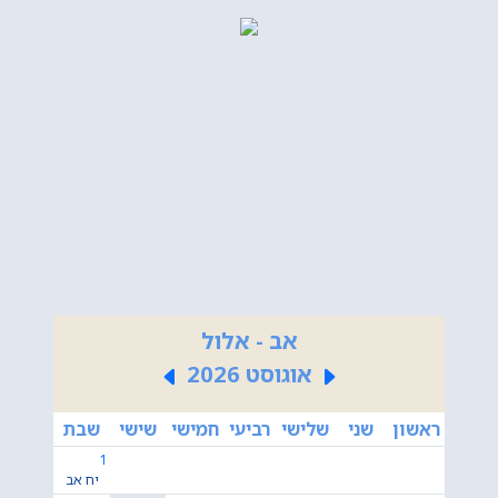
אב - אלול
אוגוסט 2026
ראשון
שני
שלישי
רביעי
חמישי
שישי
שבת
1
יח אב