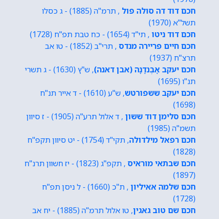
חכם דוד דה סולה פול
, תרמ"ה (1885) - ג כסלו
תשל"א (1970)
חכם דוד ניטו
, תי"ד (1654) - כח טבת תפ"ח (1728)
חכם חיים פריירה מנדס
, תרי"ב (1852) - טו אב
תרצ"ח (1937)
חכם יעקב אָבֶּנדָנָה (אבן דאנה)
, ש"ץ (1630) - ג תשרי
תנ"ו (1695)
חכם יעקב ששפורטש
, ש"ע (1610) - ד אייר תנ"ח
(1698)
חכם סלימן דוד ששון
, ד אלול תרע"ה (1905) - ז סיוון
תשמ"ה (1985)
חכם רפאל מילדולה
, תקי"ד (1754) - יט סיוון תקפ"ח
(1828)
חכם שבתאי מוראיס
, תקפ"ג (1823) - יז חשוון תרנ"ח
(1897)
חכם שלמה אאיליון
, ת"כ (1660) - ל ניסן תפ"ח
(1728)
חכם שם טוב גאגין
, טו אלול תרמ"ה (1885) - יח אב