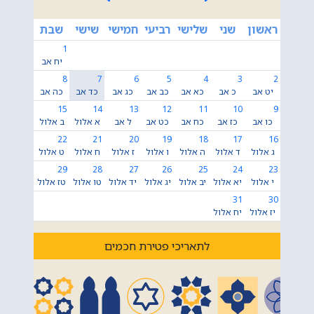
ראשון
שני
שלישי
רביעי
חמישי
שישי
שבת
1
יח אב
8
7
6
5
4
3
2
יט אב
כ אב
כא אב
כב אב
כג אב
כד אב
כה אב
15
14
13
12
11
10
9
כו אב
כז אב
כח אב
כט אב
ל אב
א אלול
ב אלול
22
21
20
19
18
17
16
ג אלול
ד אלול
ה אלול
ו אלול
ז אלול
ח אלול
ט אלול
29
28
27
26
25
24
23
י אלול
יא אלול
יב אלול
יג אלול
יד אלול
טו אלול
טז אלול
31
30
יז אלול
יח אלול
לתאריכי פטירת חכמים