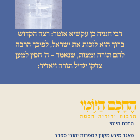
רבי חנניה בן עקשיא אומר: רצה הקדוש
ברוך הוא לזכות את ישראל, לפיכך הרבה
להם תורה ומצות, שנאמר - ה׳ חפץ למען
צדקו יגדיל תורה ויאדיר:
החכם היומי
מאגר מידע מקוון לספרות יהודי ספרד