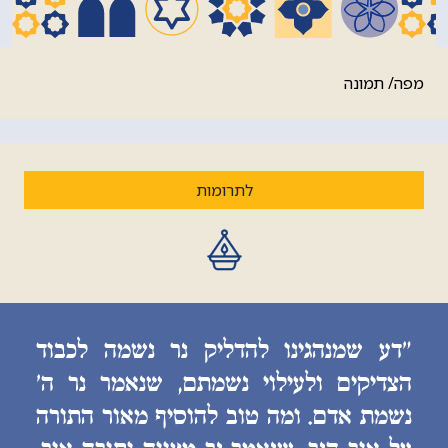
מפה/ תמונה
לתרומות
״דע שמנהגינו להדליק נר נשמה לכבוד
הצדיקים ולעילוי נשמתם, שנאמר נר ה׳
נשמת אדם. ומה טוב להוסיף מאור התורה