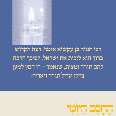
רבי חנניה בן עקשיא אומר: רצה הקדוש
ברוך הוא לזכות את ישראל, לפיכך הרבה
להם תורה ומצות, שנאמר - ה׳ חפץ למען
צדקו יגדיל תורה ויאדיר: