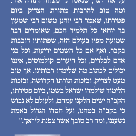
על אור הנר, שנאמר נר מצווה ותורה אור.
ומה טוב להרבות מתורת הצדיק ביום
פטירתו, שאמר רבי יוחנן משום רבי שמעון
בר יוחאי כל תלמיד חכם, שאומרים דבר
שמועה מפיו בעולם הזה, שפתותיו דובבות
בקבר. ואף אם כל השמים יריעות, וכל בני
אדם לבלרים, וכל היערים קולמוסים, איננו
יכולים לכתוב מה שלימדו רבותינו. אך טוב
מעט לצדיק, ובזכות תורתו הקדושה, ובזכות
הלימוד שילמדו ישראל בשמו, ביום פטירתו,
הקב״ה ישים חלקנו עמהם, ולעולם לא נבוש
כי בקב״ה בטחנו, ועל חסדו הגדול באמת
נשעננו, ומה רב טובך אשר צפנת ליראך.״