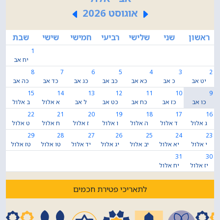
אוגוסט 2026
ראשון
שני
שלישי
רביעי
חמישי
שישי
שבת
1
יח אב
8
7
6
5
4
3
2
יט אב
כ אב
כא אב
כב אב
כג אב
כד אב
כה אב
15
14
13
12
11
10
9
כו אב
כז אב
כח אב
כט אב
ל אב
א אלול
ב אלול
22
21
20
19
18
17
16
ג אלול
ד אלול
ה אלול
ו אלול
ז אלול
ח אלול
ט אלול
29
28
27
26
25
24
23
י אלול
יא אלול
יב אלול
יג אלול
יד אלול
טו אלול
טז אלול
31
30
יז אלול
יח אלול
לתאריכי פטירת חכמים