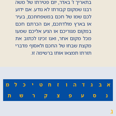
בתאריך ז’ באדר, יום פטירתו של משה
רבנו שמקום קבורתו לא נודע. אם ידוע
לכם שמו של חכם במשפחתכם, בעיר
או בארץ מולדתכם, אם הכרתם חכם
במקום מגוריכם או הגיע אליכם שמעו
מכל מקום אחר, ואנו זכינו לכתוב את
מקצת שבחו של החכם ולאסוף מדברי
תורתו תמצאו אותו ברשימה זו.
א
ב
ג
ד
ה
ו
ז
ח
ט
י
כ
ל
מ
נ
ס
ע
פ
צ
ק
ר
ש
ת
ג