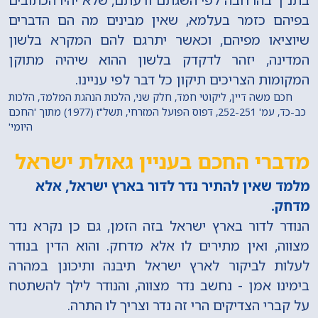
בפיהם כזמר בעלמא, שאין מבינים מה הם הדברים
שיוציאו מפיהם, וכאשר יתרגם להם המקרא בלשון
המדינה, יזהר לדקדק בלשון ההוא שיהיה מתוקן
המקומות הצריכים תיקון כל דבר לפי עניינו.
חכם משה דיין, ליקוטי חמד, חלק שני, הלכות הנהגת המלמד, הלכות
כב-כד, עמ' 252-251, דפוס הפועל המזרחי, תשל"ז (1977) מתוך 'החכם
היומי'
מדברי החכם בעניין גאולת ישראל
מלמד שאין להתיר נדר לדור בארץ ישראל, אלא
מדחק.
הנודר לדור בארץ ישראל בזה הזמן, גם כן נקרא נדר
מצווה, ואין מתירים לו אלא מדחק. והוא הדין בנודר
לעלות לביקור לארץ ישראל תיבנה ותיכונן במהרה
בימינו אמן - נחשב נדר מצווה, והנודר לילך להשתטח
על קברי הצדיקים הרי זה נדר וצריך לו התרה.