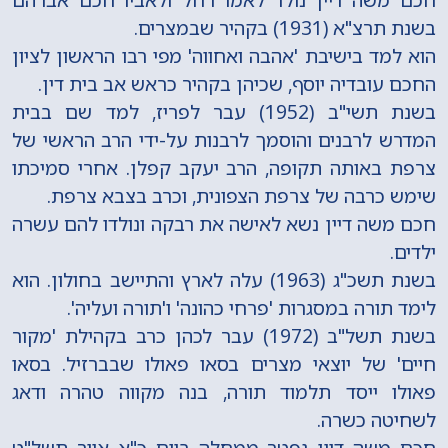
בשנת תרצ"א (1931) בקהיר שבמצרים.
הוא למד בישיבת 'אהבה ואחווה' מפי רבו הראשון לציון
החכם עובדיה יוסף, שכיהן בקהיר כראש אב בית דין.
בשנת תשי"ב (1952) עבר לפריז, למד שם בבית
המדרש לרבנים והוסמך לרבנות על-ידי הרב הראשי של
צרפת באותה תקופה, הרב יעקב קפלן. אחרי סמיכתו
שימש כרבה של צרפת הצפונית, וכרב בצבא צרפת.
חכם משה דיין נשא לאישה את רבקה ונולדו להם עשרה
ילדים.
בשנת תשכ"ג (1963) עלה לארץ והתיישב בחולון. הוא
לימד תורה במסגרות 'פרחי כהונה' ו'תורה ועליה'.
בשנת תשל"ב (1972) עבר לכהן כרב בקהילת 'מקור
חיים' של יוצאי מצרים בסאו פאולו שבברזיל. בסאו
פאולו ייסד תלמוד תורה, בנה מקווה טהרה ודאג
לשחיטה כשרה.
חכם משה דיין נפטר ממחלה ביום כ"א אייר תשל"ט