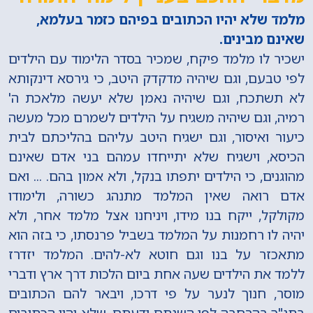
מלמד שלא יהיו הכתובים בפיהם כזמר בעלמא,
שאינם מבינים.
ישכיר לו מלמד פיקח, שמכיר בסדר הלימוד עם הילדים
לפי טבעם, וגם שיהיה מדקדק היטב, כי גירסא דינקותא
לא תשתכח, וגם שיהיה נאמן שלא יעשה מלאכת ה'
רמיה, וגם שיהיה משגיח על הילדים לשמרם מכל מעשה
כיעור ואיסור, וגם ישגיח היטב עליהם בהליכתם לבית
הכיסא, וישגיח שלא יתייחדו עמהם בני אדם שאינם
מהוגנים, כי הילדים יתפתו בנקל, ולא אמון בהם. ... ואם
אדם רואה שאין המלמד מתנהג כשורה, ולימודו
מקולקל, ייקח בנו מידו, ויניחנו אצל מלמד אחר, ולא
יהיה לו רחמנות על המלמד בשביל פרנסתו, כי בזה הוא
מתאכזר על בנו וגם חוטא לא-להים. המלמד יזדרז
ללמד את הילדים שעה אחת ביום הלכות דרך ארץ ודברי
מוסר, חנוך לנער על פי דרכו, ויבאר להם הכתובים
בתנ"ך בהרחבה לפי השגתם ודעתם, שלא יהיו הכתובים