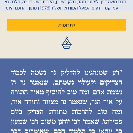
חכם משה דיין, ליקוטי חמד, חלק ראשון, הלכות ראש השנה, הלכה כא,
עמ' קמד, דפוס הפועל המזרחי, תשל"ו (1976) מתוך 'החכם היומי'
לתרומות
״דע שמנהגינו להדליק נר נשמה לכבוד
הצדיקים ולעילוי נשמתם, שנאמר נר ה׳
נשמת אדם. ומה טוב להוסיף מאור התורה
על אור הנר, שנאמר נר מצווה ותורה אור.
ומה טוב להרבות מתורת הצדיק ביום
פטירתו, שאמר רבי יוחנן משום רבי שמעון
בר יוחאי כל תלמיד חכם, שאומרים דבר