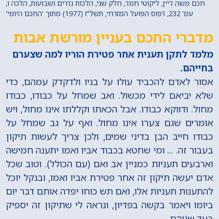
חכם משה דיין, ליקוטי חמד, חלק שני, הלכות נדרים ושבועות, הלכה ו,
עמ' 232, דפוס הפועל המזרחי, תשל"ז (1977) מתוך 'החכם היומי'
מדברי החכם בעניין מורשת אבות
מלמד לתקן תענית אחר פטירת הוריו למה שצערם
בחייהם.
אסור לאדם להכביד עולו על בניו ולדקדק עמהם, כדי
שלא יביאם לידי מכשול. ואב שמחל על כבודו, כבודו
מחול. ודווקא כבודו. אבל הכאתו וקללתו אינו מחול, ויש
אומרים שגם צערו אינו מחול. ואף על גב שמחל על
כבודו חייב הבן בדיני שמים, ולכן צריך לעשות תיקון
בעבור זה. ... ומי שחטא בכבוד אביו ואמו יתענה חמישה
וארבעים תעניות כמניין אב ואם (עם הכולל). וטוב שכל
אדם יעשה תיקון זה אחר פטירת אביו ואמו, ובנקל יוכל
להתענות תעניות אלו, ואם תש כוחו יפדה אותם דבר יום
ביומו ויאמר בקשה בפדיון, ונראה לי שתיקון זה יספיק
בעד שניהם.