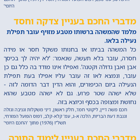
היומי'
מדברי החכם בעניין צדקה וחסד
מלמד שהמשהה ברשותו מטבע מזויף עובר תפילת
נעילה בלאו.
כל המשהה בביתו או בחנותו משקל חסר או מידה
חסרה, עובר בלא תעשה, שנאמר: 'לא יהיה לך בכיסך
אבן ואבן גדולה וקטנה'. ואפילו אינו מודד בה כלל גם כן
עובר, ונמצא לאו זה עובר עליו אפילו בעת תפילת
הנעילה ביום הכיפורים, והוא הדין דבר הדומה לזה -
שלא ישהה שטר פרוע. גם לא ישהה מטבע שהוא
נחושת ומצופה בכסף וכיוצא בזה.
חכם משה דיין, ליקוטי חמד, חלק ראשון, דיני משקלות וגניבה וגזלה
וגנבת דעת הבריות, הלכה א-ג, עמ' קלא-קלב, דפוס הפועל המזרחי,
תשל"ו (1976) מתוך 'החכם היומי'
מדברי החכם בעניין לימוד התורה