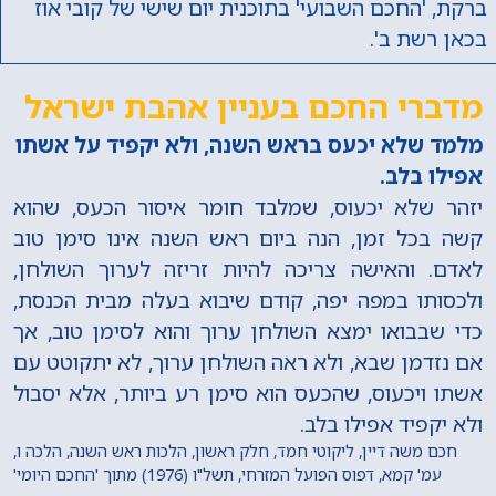
ברקת, 'החכם השבועי' בתוכנית יום שישי של קובי אוז
בכאן רשת ב'.
מדברי החכם בעניין אהבת ישראל
מלמד שלא יכעס בראש השנה, ולא יקפיד על אשתו
אפילו בלב.
יזהר שלא יכעוס, שמלבד חומר איסור הכעס, שהוא
קשה בכל זמן, הנה ביום ראש השנה אינו סימן טוב
לאדם. והאישה צריכה להיות זריזה לערוך השולחן,
ולכסותו במפה יפה, קודם שיבוא בעלה מבית הכנסת,
כדי שבבואו ימצא השולחן ערוך והוא לסימן טוב, אך
אם נזדמן שבא, ולא ראה השולחן ערוך, לא יתקוטט עם
אשתו ויכעוס, שהכעס הוא סימן רע ביותר, אלא יסבול
ולא יקפיד אפילו בלב.
חכם משה דיין, ליקוטי חמד, חלק ראשון, הלכות ראש השנה, הלכה ו,
עמ' קמא, דפוס הפועל המזרחי, תשל"ו (1976) מתוך 'החכם היומי'