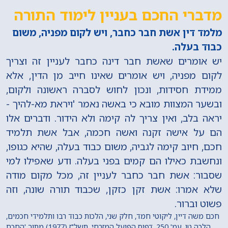
מדברי החכם בעניין לימוד התורה
מלמד דין אשת חבר כחבר, ויש לקום מפניה, משום
כבוד בעלה.
יש אומרים שאשת חבר דינה כחבר לעניין זה וצריך
לקום מפניה, ויש אומרים שאינו חייב מן הדין, אלא
ממידת חסידות, ונכון לחוש לסברה ראשונה ולקום,
ובשער המצוות מובא כי באשה נאמר 'ויראת מא-להיך -
יראה בלב, ואין צריך לה קימה ולא הידור. ודברים אלו
הם על אישה זקנה ואשה חכמה, אבל אשת תלמיד
חכם, חיוב קימה לגביה, משום כבוד בעלה, שהיא כגופו,
ונחשבת כאילו הם קמים בפני בעלה. ודע שאפילו למי
שסבור: אשת חבר כחבר לעניין זה, מכל מקום מודה
שלא אמרו: אשת זקן כזקן, שכבוד תורה שונה, וזה
פשוט וברור.
חכם משה דיין, ליקוטי חמד, חלק שני, הלכות כבוד רבו ותלמידי חכמים,
הלכה טו, עמ' 250, דפוס הפועל המזרחי, תשל"ז (1977) מתוך 'החכם