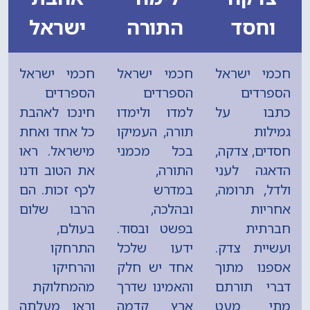
וחסד
התורה
ישראל
חכמי ישראל
חכמי ישראל
חכמי ישראל
הספרדים
הספרדים
הספרדים
כתבו על
למדו ולימדו
חינכו לאהבת
גמילות
תורה, העמיקו
כל אחד ואחת
חסדים, צדקה,
בכל מכמני
מישראל. ראו
הדאגה לעני
התורה,
את הטוב ודנו
ולדל, תרומה,
במדרש
לכף זכות. הם
אחריות
ובהלכה,
הרבו שלום
חברתית
בפשט ובסוד.
בעולם,
ועשיית צדק.
ידעו שלכל
התרחקו
אספנו מתוך
אחד יש חלק
והרחיקו
דברי תורתם
והאמינו שדרך
מהמחלוקת
מתי מעט
ארץ קדמה
וראו מעלתה