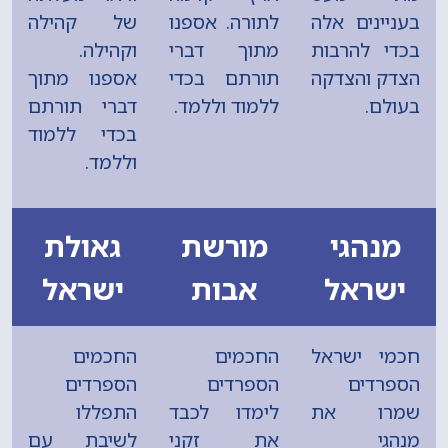
בעניינים אלה
לתורה. אספנו
של קהילה
בכדי להרבות
מתוך דברי
וקהילה.
הצדק והצדקה
תורתם בכדי
אספנו מתוך
בעולם.
ללמוד וללמד.
דברי תורתם
בכדי ללמוד
וללמד.
מנהגי
מורשת
גאולת
ישראל
אבות
ישראל
חכמי ישראל
החכמים
החכמים
הספרדים
הספרדים
הספרדים
שמרו את
לימדו לכבד
התפללו
מנהגי
את זקני
לשיבת עם