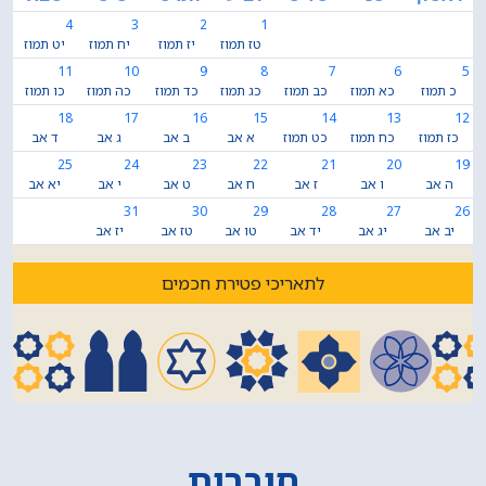
4
3
2
1
טז תמוז
יז תמוז
יח תמוז
יט תמוז
11
10
9
8
7
6
5
כ תמוז
כא תמוז
כב תמוז
כג תמוז
כד תמוז
כה תמוז
כו תמוז
18
17
16
15
14
13
12
כז תמוז
כח תמוז
כט תמוז
א אב
ב אב
ג אב
ד אב
25
24
23
22
21
20
19
ה אב
ו אב
ז אב
ח אב
ט אב
י אב
יא אב
31
30
29
28
27
26
יב אב
יג אב
יד אב
טו אב
טז אב
יז אב
לתאריכי פטירת חכמים
חוברות