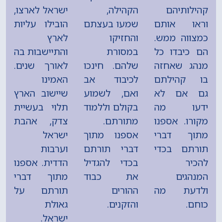
קהילותיהם
הקהילה,
ישראל לארצו,
וראו אותם
שמעו בעצתם
הובילו עליות
כמצווה ממש.
והחזיקו
לארץ
הם כיבדו כל
במסורת
והתיישבות בה
מנהג שאחזה
שלהם. חינכו
לאורך שנים.
בו קהילתם
לכיבוד אב
האמינו
גם אם לא
ואם, לשמוע
שיישוב הארץ
ידעו מה
בקולם וללמוד
תלוי בעשיית
מקורו. אספנו
מתורתם.
צדק, אהבת
מתוך דברי
אספנו מתוך
ישראל
תורתם בכדי
דברי תורתם
וערבות
להכיר
בכדי להגדיל
הדדית. אספנו
המנהגים
את כבוד
מתוך דברי
ולדעת מה
ההורים
תורתם על
כוחם.
והזקנים.
גאולת
ישראל.